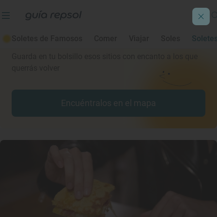
Consulta todos los Soletes de Guía
Repsol
Soletes de Famosos
Comer
Viajar
Soles
Solete
Guarda en tu bolsillo esos sitios con encanto a los que
querrás volver
Encuéntralos en el mapa