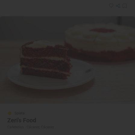
Solete
Zeri's Food
Cafeterías · Cáceres, Cáceres