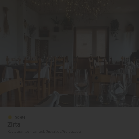
Solete
Zirta
Restaurantes · Larraul, Gipuzkoa/Guipúzcoa