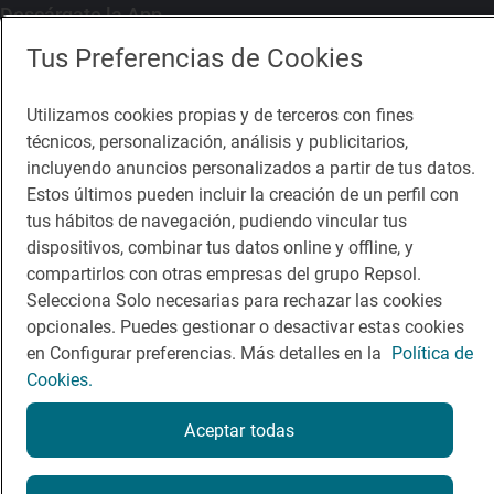
Descárgate la App
Tus Preferencias de Cookies
App Store
Google Play
Utilizamos cookies propias y de terceros con fines
técnicos, personalización, análisis y publicitarios,
Guía Repsol
Enlaces
incluyendo anuncios personalizados a partir de tus datos.
Estos últimos pueden incluir la creación de un perfil con
Comer
Contacto
tus hábitos de navegación, pudiendo vincular tus
Viajar
Sala de prensa
dispositivos, combinar tus datos online y offline, y
compartirlos con otras empresas del grupo Repsol.
Dormir
Canal de ética
Selecciona Solo necesarias para rechazar las cookies
opcionales. Puedes gestionar o desactivar estas cookies
en Configurar preferencias. Más detalles en la
Política de
Cookies.
Política de privacidad
Política de cookies
Nota legal
Aceptar todas
Condiciones del servicio
© Repsol S.A. 2000
- 2026