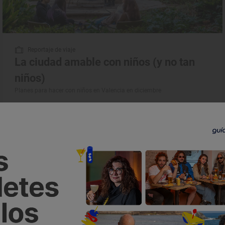
Reportaje de viaje
La ciudad amable con niños (y no tan
niños)
Planes para hacer con niños en Valencia en diciembre