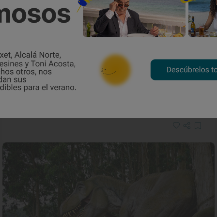
Reportaje de viaje
Una Alpujarra aterradoramente
divertida
Qué ver en Soportújar, el pueblo de las brujas en Granada