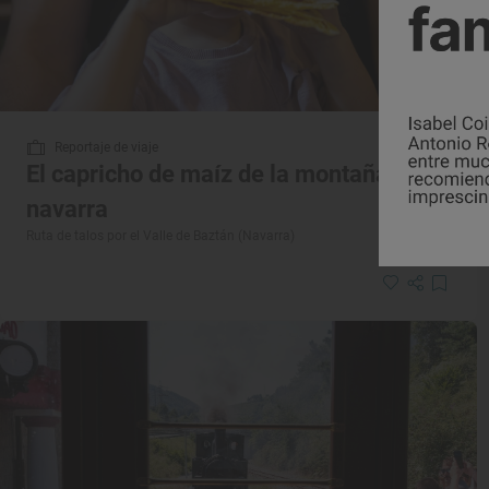
Reportaje de viaje
El capricho de maíz de la montaña
navarra
Ruta de talos por el Valle de Baztán (Navarra)