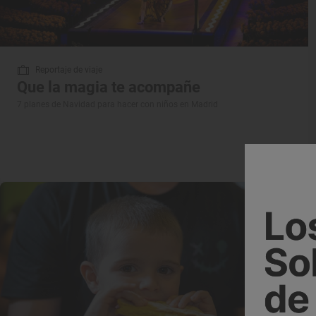
Reportaje de viaje
Que la magia te acompañe
7 planes de Navidad para hacer con niños en Madrid