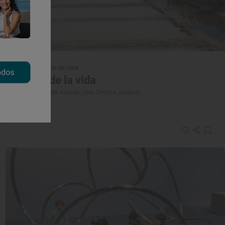
Reportaje de viaje
La sal de la vida
Las Salinas del Alemán (Isla Cristina, Huelva)