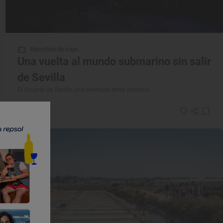
Reportaje de viaje
Una vuelta al mundo submarino sin salir
de Sevilla
El Acuario de Sevilla, una aventura entre océanos