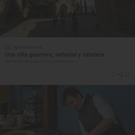
Reportaje de viaje
Una villa guerrera, señorial y vinatera
Qué ver en Laguardia (Álava) y alrededores