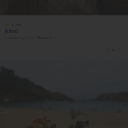
Solete
Nimú
Restaurantes · Celrà, Girona/Gerona