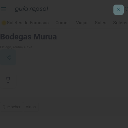
Soletes de Famosos
Comer
Viajar
Soles
Solete
Contenido de archivo
Bodegas Murua
Elciego
, Araba/Álava
Qué beber
Vinos