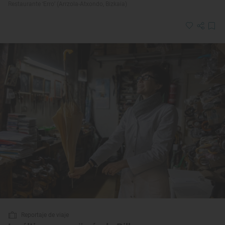
Restaurante ‘Erro’ (Arrzola-Atxondo, Bizkaia)
Reportaje de viaje