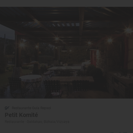
Restaurante Guía Repsol
Petit Komité
Restaurante · Galdakao, Bizkaia/Vizcaya