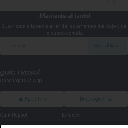
¡Mantente al tanto!
Suscríbete a la newsletter de los amantes del viaje y de
la buena comida
Suscribirme
Descárgate la App
App Store
Google Play
Guía Repsol
Enlaces