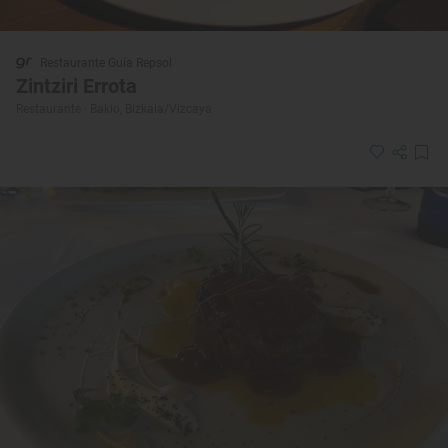
Restaurante Guía Repsol
Zintziri Errota
Restaurante · Bakio, Bizkaia/Vizcaya