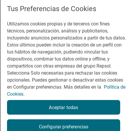
Comer
Contacto
Tus Preferencias de Cookies
Viajar
Sala de prensa
Dormir
Canal de ética
Utilizamos cookies propias y de terceros con fines
técnicos, personalización, análisis y publicitarios,
incluyendo anuncios personalizados a partir de tus datos.
Estos últimos pueden incluir la creación de un perfil con
tus hábitos de navegación, pudiendo vincular tus
dispositivos, combinar tus datos online y offline, y
Política de privacidad
Política de cookies
Nota legal
compartirlos con otras empresas del grupo Repsol.
Condiciones del servicio
Selecciona Solo necesarias para rechazar las cookies
© Repsol S.A. 2000
- 2026
opcionales. Puedes gestionar o desactivar estas cookies
en Configurar preferencias. Más detalles en la
Política de
Cookies.
Aceptar todas
Configurar preferencias