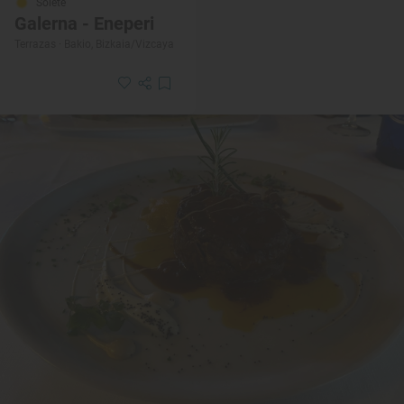
Solete
Galerna - Eneperi
Terrazas · Bakio, Bizkaia/Vizcaya