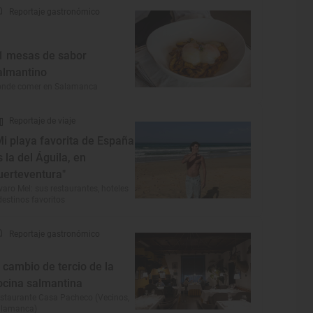
Reportaje gastronómico
1 mesas de sabor
almantino
ónde comer en Salamanca
Reportaje de viaje
Mi playa favorita de España
s la del Águila, en
uerteventura"
varo Mel: sus restaurantes, hoteles
destinos favoritos
Reportaje gastronómico
l cambio de tercio de la
ocina salmantina
staurante Casa Pacheco (Vecinos,
alamanca)