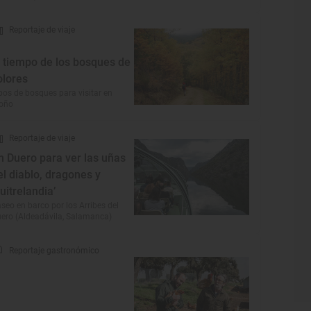
Reportaje de viaje
l tiempo de los bosques de
olores
pos de bosques para visitar en
toño
Reportaje de viaje
n Duero para ver las uñas
el diablo, dragones y
buitrelandia’
seo en barco por los Arribes del
ero (Aldeadávila, Salamanca)
Reportaje gastronómico