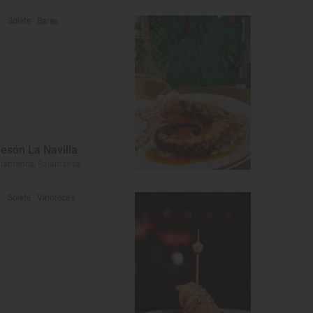
Solete
· Bares
esón La Navilla
alamanca, Salamanca
Solete
· Vinotecas