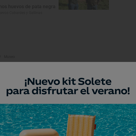
nos huevos de pata negra
evos Cobardes y Gallinas
Museo
useo Alfar
ba de Tormes, Salamanca
Museo
useo Mateo Hernández