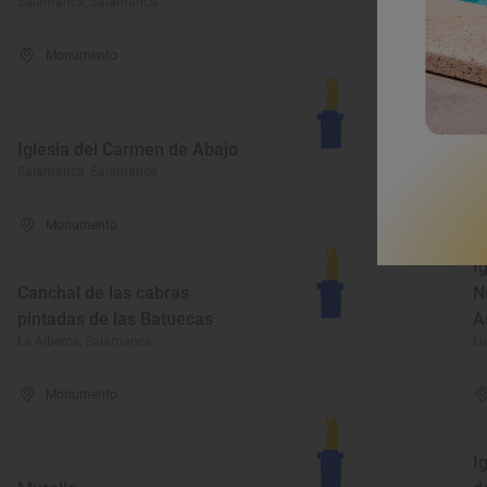
Salamanca, Salamanca
Bé
Monumento
I
Iglesia del Carmen de Abajo
S
Salamanca, Salamanca
Pa
Monumento
I
Canchal de las cabras
N
pintadas de las Batuecas
A
La Alberca, Salamanca
Lu
Monumento
I