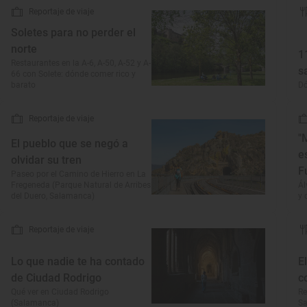
Reportaje de viaje
Soletes para no perder el
norte
1
Restaurantes en la A-6, A-50, A-52 y A-
s
66 con Solete: dónde comer rico y
barato
D
Reportaje de viaje
"
El pueblo que se negó a
e
olvidar su tren
F
Paseo por el Camino de Hierro en La
Fregeneda (Parque Natural de Arribes
Ál
del Duero, Salamanca)
y 
Reportaje de viaje
Lo que nadie te ha contado
E
de Ciudad Rodrigo
c
Qué ver en Ciudad Rodrigo
Re
(Salamanca)
S