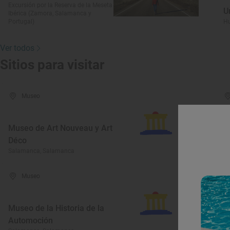
Excursión por la Reserva de la Meseta
U
Ibérica (Zamora, Salamanca y
Portugal)
Hu
Ver todos
Sitios para visitar
Museo
Museo de Art Nouveau y Art
Déco
M
Salamanca, Salamanca
Al
Museo
Museo de la Historia de la
Automoción
M