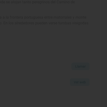
onde se alojan tanto peregrinos del Camino de
la a la frontera portuguesa entre matorrales y monte
uro. En los alrededores pueden verse tumbas visigodas
Llamar
Ver web