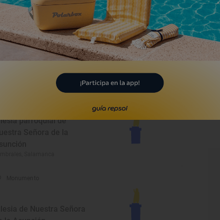
jar, Salamanca
Monumento
glesia Parroquial de la
anta Cruz
lencia de Negrilla, Salamanca
Monumento
glesia parroquial de
uestra Señora de la
sunción
mbrales, Salamanca
Monumento
glesia de Nuestra Señora