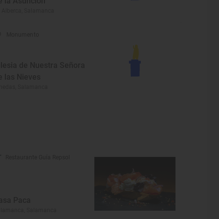
e la Asunción
 Alberca, Salamanca
Monumento
glesia de Nuestra Señora
e las Nieves
nedas, Salamanca
Restaurante Guía Repsol
asa Paca
alamanca, Salamanca