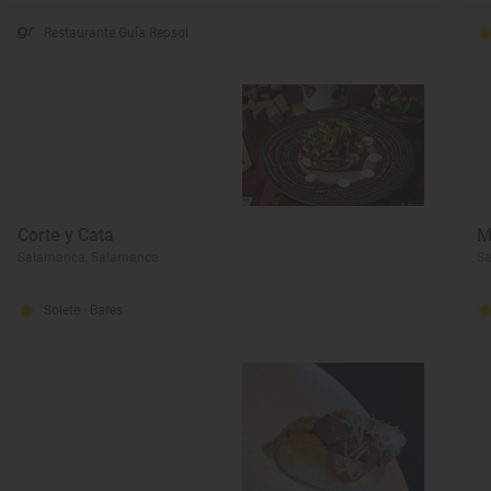
Restaurante Guía Repsol
Corte y Cata
M
Salamanca, Salamanca
S
Solete
· Bares