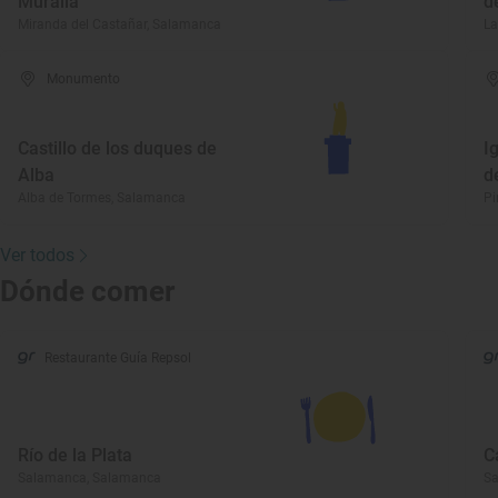
Muralla
d
Miranda del Castañar, Salamanca
La
Monumento
Castillo de los duques de
I
Alba
d
Alba de Tormes, Salamanca
Pi
Ver todos
Dónde comer
Restaurante Guía Repsol
Río de la Plata
C
Salamanca, Salamanca
S