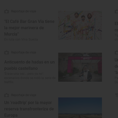
Reportaje de viaje
"El Café Bar Gran Vía tiene
E
la mejor marinera de
c
Murcia"
Ti
En ruta con Viva Suecia
o
Reportaje de viaje
U
Anticuento de hadas en un
d
pueblo castellano
‘
‘Érase una vez… pero ya no’:
escenarios donde se rodó la serie de
Pa
Netflix
Du
Reportaje de viaje
Un 'roadtrip' por la mayor
reserva transfronteriza de
Europa