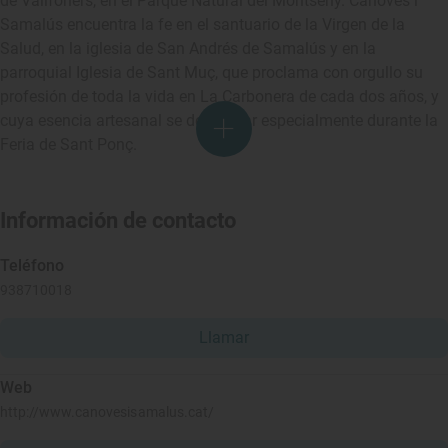
de Vallfoners, en el Parque Natural del Montseny. Cánoves i
Samalús encuentra la fe en el santuario de la Virgen de la
Salud, en la iglesia de San Andrés de Samalús y en la
parroquial Iglesia de Sant Muç, que proclama con orgullo su
profesión de toda la vida en La Carbonera de cada dos años, y
cuya esencia artesanal se deja notar especialmente durante la
Feria de Sant Ponç.
Información de contacto
Teléfono
938710018
Llamar
Web
http://www.canovesisamalus.cat/