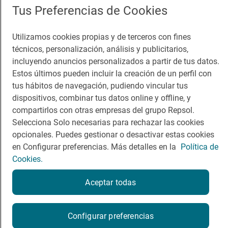
Tus Preferencias de Cookies
Guía Repsol
Enlaces
Utilizamos cookies propias y de terceros con fines
técnicos, personalización, análisis y publicitarios,
Comer
Contacto
incluyendo anuncios personalizados a partir de tus datos.
Viajar
Sala de prensa
Estos últimos pueden incluir la creación de un perfil con
tus hábitos de navegación, pudiendo vincular tus
Dormir
Canal de ética
dispositivos, combinar tus datos online y offline, y
compartirlos con otras empresas del grupo Repsol.
Selecciona Solo necesarias para rechazar las cookies
opcionales. Puedes gestionar o desactivar estas cookies
en Configurar preferencias. Más detalles en la
Política de
Política de privacidad
Política de cookies
Nota legal
Cookies.
Condiciones del servicio
© Repsol S.A. 2000
- 2026
Aceptar todas
Configurar preferencias