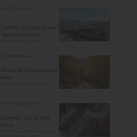
Reportaje de viaje
2 pueblos en Cáceres que
e dejarán prendado
eblos bonitos de Cáceres
Reportaje de viaje
l tiempo de los bosques de
olores
pos de bosques para visitar en
toño
Reportaje gastronómico
na ginebra que es puro
orazón
irito Vetton, la ginebra extremeña
e triunfa en todos lados