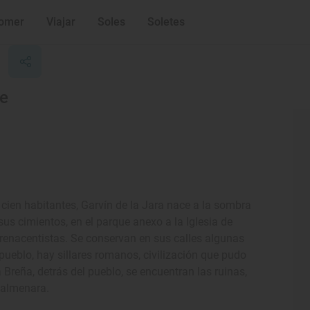
omer
Viajar
Soles
Soletes
be
ien habitantes, Garvín de la Jara nace a la sombra
us cimientos, en el parque anexo a la Iglesia de
renacentistas. Se conservan en sus calles algunas
 pueblo, hay sillares romanos, civilización que pudo
 Breña, detrás del pueblo, se encuentran las ruinas,
 almenara.