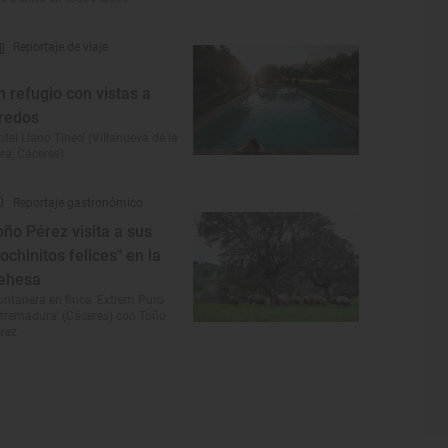
Reportaje de viaje
n refugio con vistas a
redos
otel Llano Tineo' (Villanueva de la
ra, Cáceres)
Reportaje gastronómico
oño Pérez visita a sus
cochinitos felices" en la
ehesa
ntanera en finca 'Extrem Puro
tremadura' (Cáceres) con Toño
rez