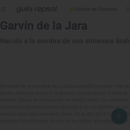
Soletes de Famosos
C
Garvín de la Jara
Nacido a la sombra de una almenara ára
Municipio de la comarca de La Jara cacereña con poco más de c
de una almenara árabe de la que hoy apenas queda la línea de s
Nuestra Señora de la Asunción, un templo gótico con añadidos 
construcciones tradicionales de piedra y, en los alrededores del
explotar aquí alguna mina de hierro. En el pico de la Cueva de la
cubiertas de matorrales, de una de las aldeas que protegía esta