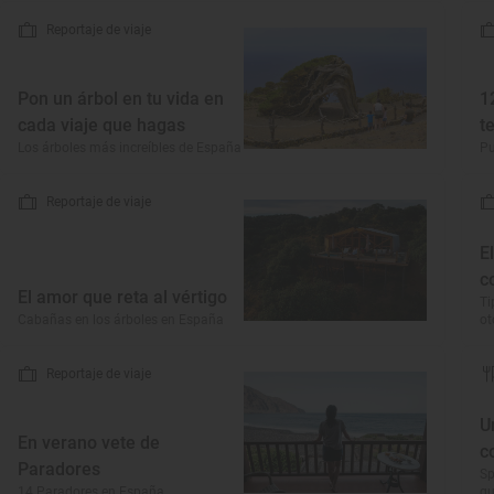
Reportaje de viaje
Pon un árbol en tu vida en
1
cada viaje que hagas
t
Los árboles más increíbles de España
Pu
Reportaje de viaje
E
c
El amor que reta al vértigo
Ti
Cabañas en los árboles en España
o
Reportaje de viaje
U
En verano vete de
c
Paradores
Sp
14 Paradores en España
qu