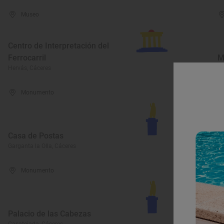
Museo
Centro de Interpretación del
Ferrocarril
M
Hervás, Cáceres
Ga
Monumento
P
Casa de Postas
A
Garganta la Olla, Cáceres
Al
Monumento
Palacio de las Cabezas
C