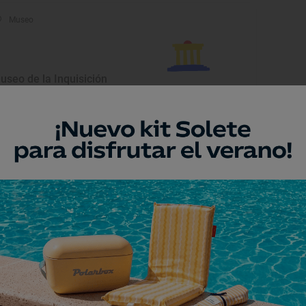
Museo
useo de la Inquisición
rganta la Olla, Cáceres
Monumento
uente Romano de
lcántara
cántara, Cáceres
Monumento
asa La Peña