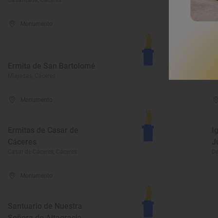
Casatejada, Cáceres
Ga
Monumento
I
Ermita de San Bartolomé
d
Miajadas, Cáceres
Ja
Monumento
Ermitas de Casar de
I
Cáceres
J
Casar de Cáceres, Cáceres
De
Monumento
Santuario de Nuestra
Señora de Altagracia