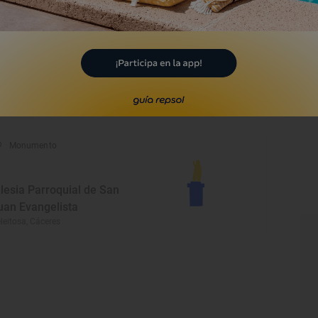
rganta la Olla, Cáceres
Monumento
glesia de Nuestra Señora
e la Asunción
raicejo, Cáceres
Monumento
glesia Parroquial de San
uan Evangelista
leitosa, Cáceres