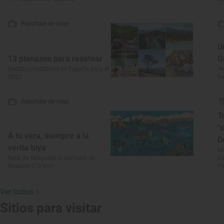
Reportaje de viaje
U
13 planazos para resetear
G
Destinos holísticos en España para el
'H
2022
Ve
Reportaje de viaje
T
"
A tu vera, siempre a la
D
verita tuya
Mo
Ruta de Talayuela al pantano de
Ex
Rosarito (70 km)
Pé
Ver todos
Sitios para visitar