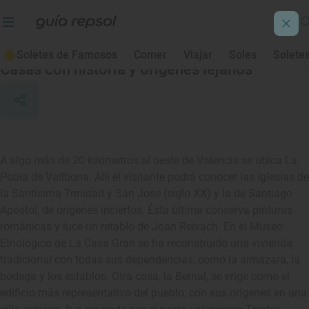
La Pobla de Vallbona
Soletes de Famosos
Comer
Viajar
Soles
Solete
Casas con historia y orígenes lejanos
A algo más de 20 kilómetros al oeste de Valencia se ubica La
Pobla de Vallbona. Allí el visitante podrá conocer las iglesias de
la Santísima Trinidad y San José (siglo XX) y la de Santiago
Apóstol, de orígenes inciertos. Ésta última conserva pinturas
románicas y luce un retablo de Joan Reixach. En el Museo
Etnológico de La Casa Gran se ha reconstruido una vivienda
tradicional con todas sus dependencias, como la almazara, la
bodega y los establos. Otra casa, la Bernal, se erige como el
edificio más representativo del pueblo; con sus orígenes en una