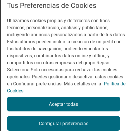
App Store
Google Play
Tus Preferencias de Cookies
Guía Repsol
Enlaces
Utilizamos cookies propias y de terceros con fines
técnicos, personalización, análisis y publicitarios,
Comer
Contacto
incluyendo anuncios personalizados a partir de tus datos.
Estos últimos pueden incluir la creación de un perfil con
Viajar
Sala de prensa
tus hábitos de navegación, pudiendo vincular tus
dispositivos, combinar tus datos online y offline, y
Dormir
Canal de ética
compartirlos con otras empresas del grupo Repsol.
Selecciona Solo necesarias para rechazar las cookies
opcionales. Puedes gestionar o desactivar estas cookies
en Configurar preferencias. Más detalles en la
Política de
Cookies.
Política de privacidad
Política de cookies
Nota legal
Condiciones del servicio
Aceptar todas
© Repsol S.A. 2000
- 2026
Configurar preferencias