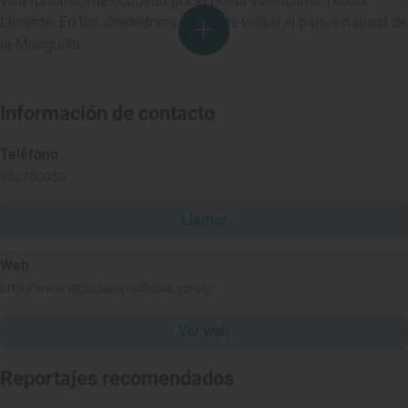
villa romana, fue ocupada por el poeta valenciano Teodor
Llorente. En los alrededores se puede visitar el paraje natural de
la Manguilla.
Información de contacto
Teléfono
962760050
Llamar
Web
http://www.lapobladevallbona.es/es/
Ver web
Reportajes recomendados