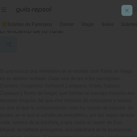
Rairiz de Veiga
Soletes de Famosos
Comer
Viajar
Soles
Solete
El encanto de lo rural
Si uno busca una inmersión en el mundo rural Rairiz de Veiga
es su destino soñado. Cada una de las ocho parroquias
(Candás, Congostro, Guillamil, Lampaza, Ordes, Sabariz,
Zapeaus y Rairiz de Veiga) que forman el concejo muestra ese
encanto singular del que vive rodeado de naturaleza y respira
un aire al que la contaminación sólo ha rozado de pasada. Un
paseo, en el que el asfalto es anecdótico, por las vegas de este
valle, reserva de la biosfera, o una visita al castro de San
Miguel, de belleza primigenia, nos adentrará en la exuberante