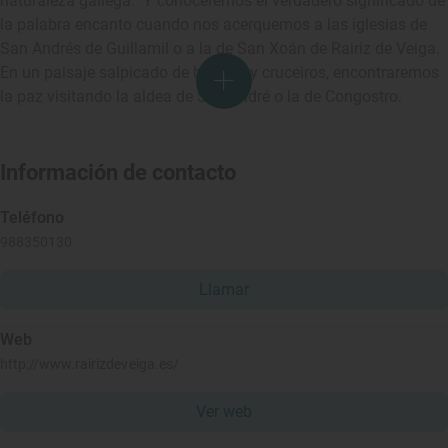
naturaleza gallega. Y conoceremos el verdadero significado de
la palabra encanto cuando nos acerquemos a las iglesias de
San Andrés de Guillamil o a la de San Xoán de Rairiz de Veiga.
En un paisaje salpicado de hórreos y cruceiros, encontraremos
la paz visitando la aldea de Santandré o la de Congostro.
Información de contacto
Teléfono
988350130
Llamar
Web
http://www.rairizdeveiga.es/
Ver web