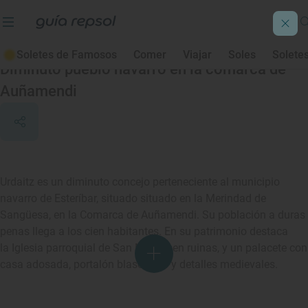
Urdaitz/Urdániz
Soletes de Famosos
Comer
Viajar
Soles
Solete
Diminuto pueblo navarro en la comarca de
Auñamendi
Urdaitz es un diminuto concejo perteneciente al municipio
navarro de Esteríbar, situado situado en la Merindad de
Sangüesa, en la Comarca de Auñamendi. Su población a duras
penas llega a los cien habitantes. En su patrimonio destaca
la Iglesia parroquial de San Miguel, en ruinas, y un palacete con
casa adosada, portalón blasonado y detalles medievales.