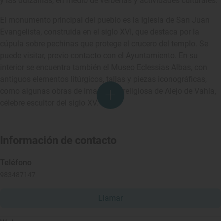
y las dulzainas, en medio de verbenas y actividades culturales.
El monumento principal del pueblo es la Iglesia de San Juan
Evangelista, construida en el siglo XVI, que destaca por la
cúpula sobre pechinas que protege el crucero del templo. Se
puede visitar, previo contacto con el Ayuntamiento. En su
interior se encuentra también el Museo Eclessias Albas, con
antiguos elementos litúrgicos, tallas y piezas iconográficas,
como algunas obras de imaginería religiosa de Alejo de Vahía,
célebre escultor del siglo XV.
Información de contacto
Teléfono
983487147
Llamar