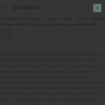
Villafrades de Campos
Soletes de Famosos
Comer
Viajar
Soles
Solete
Imaginería religiosa, gigantes y cabezudos
El nombre de este municipio de la Comarca Tierra de Campos
tiene mucho que ver con la repoblación que llevaron a cabo
monjes benedictinos del Monasterio de Sahagún en el año 921,
cuando fue conocida como 'Villa Frater', 'Villa Hermanos' y de
ahí Villafrades. Su economía vive de la ganadería y la
agricultura, que da sustento a menos de 100 habitantes. Este
número se ve ampliamente superado en verano, en torno a las
Fiestas de la Virgen de Grijasalbas –en la segunda mitad de
agosto– cuando salen a las calles los gigantes y cabezudos