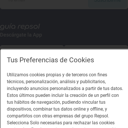
Descárgate la App
App Store
Google Play
Tus Preferencias de Cookies
Guía Repsol
Enlaces
Utilizamos cookies propias y de terceros con fines
técnicos, personalización, análisis y publicitarios,
Comer
Contacto
incluyendo anuncios personalizados a partir de tus datos.
Viajar
Sala de prensa
Estos últimos pueden incluir la creación de un perfil con
tus hábitos de navegación, pudiendo vincular tus
Dormir
Canal de ética
dispositivos, combinar tus datos online y offline, y
compartirlos con otras empresas del grupo Repsol.
Selecciona Solo necesarias para rechazar las cookies