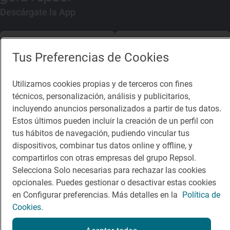
Descárgate la App
App Store
Google Play
Tus Preferencias de Cookies
Guía Repsol
Enlaces
Utilizamos cookies propias y de terceros con fines
técnicos, personalización, análisis y publicitarios,
Comer
Contacto
incluyendo anuncios personalizados a partir de tus datos.
Viajar
Sala de prensa
Estos últimos pueden incluir la creación de un perfil con
tus hábitos de navegación, pudiendo vincular tus
Dormir
Canal de ética
dispositivos, combinar tus datos online y offline, y
compartirlos con otras empresas del grupo Repsol.
Selecciona Solo necesarias para rechazar las cookies
opcionales. Puedes gestionar o desactivar estas cookies
en Configurar preferencias. Más detalles en la
Política de
Política de privacidad
Política de cookies
Nota legal
Cookies.
Condiciones del servicio
© Repsol S.A. 2000
- 2026