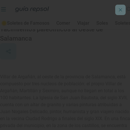
Villar de Argañán
Soletes de Famosos
Comer
Viajar
Soles
Solete
Yacimientos paleolíticos al oeste de
Salamanca
Villar de Argañán, al oeste de la provincia de Salamanca, está
compuesto por tres nucleos de población: el propio Villar de
Argañán, Martillán y Sexmiro, aunque no llegan en total a los
100 habitantes. La Iglesia de San Juan Bautista, del siglo XVII,
cuenta con un altar de granito y varias pinturas atribuidas a
Juan Nogales Delicado, pintor, humanista y gran viajero nacido
en la vecina Ciudad Rodrigo a finales del siglo XIX. En una finca
privada del municipio, en la zona de los castillos, se encuentra