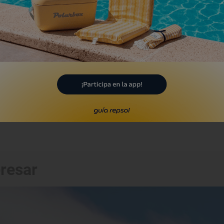
glesia de Sant Martí
 Torre de Capdella, Lleida/Lérida
Monumento
glesia de Sant Miquèu
elha e Mijaran, Lleida/Lérida
eresar