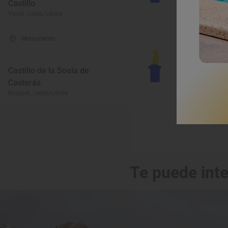
Castillo
I
Verdú, Lleida/Lérida
La
Monumento
Castillo de la Soala de
Casterás
I
Bossòst, Lleida/Lérida
Vi
Te puede int