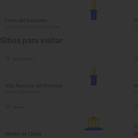
Fonts del Cardener
P
La Coma i la Pedra, Lleida/Lérida
Ll
Sitios para visitar
Monumento
Villa Romana del Romeral
M
Albesa, Lleida/Lérida
Vi
Museo
P
Museo de Lleida
l