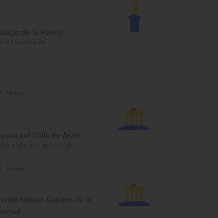
alacio de la Paería
eida, Lleida/Lérida
Museo
useo del Valle de Arán
elha e Mijaran, Lleida/Lérida
Museo
risión-Museo Camino de la
ibertad