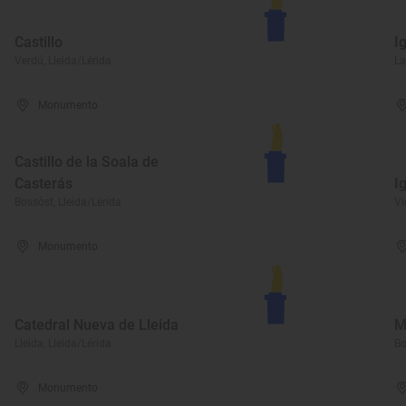
Castillo
I
Verdú, Lleida/Lérida
La
Monumento
Castillo de la Soala de
Casterás
I
Bossòst, Lleida/Lérida
Vi
Monumento
Catedral Nueva de Lleida
M
Lleida, Lleida/Lérida
Bo
Monumento