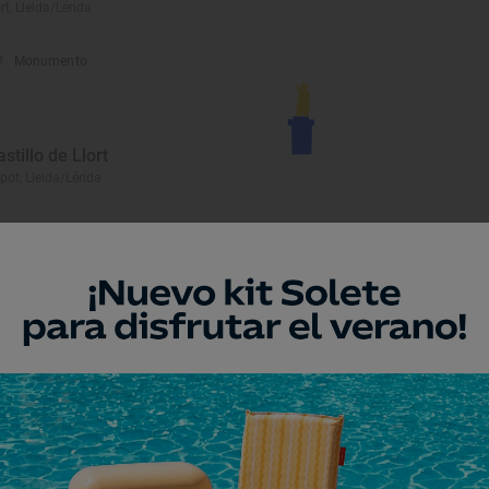
rt, Lleida/Lérida
Monumento
astillo de Llort
pot, Lleida/Lérida
Monumento
antuario del Santo Cristo
laguer, Lleida/Lérida
Monumento