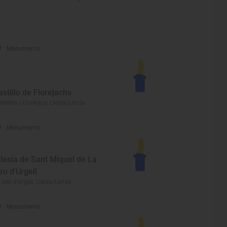
Monumento
astillo de Florejachs
rrefeta i Florejacs, Lleida/Lérida
Monumento
glesia de Sant Miquel de La
eu d'Urgell
 Seu d'Urgell, Lleida/Lérida
Monumento