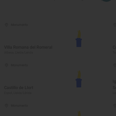
Monumento
Villa Romana del Romeral
C
Albesa, Lleida/Lérida
To
Monumento
I
Castillo de Llort
S
Espot, Lleida/Lérida
La
Monumento