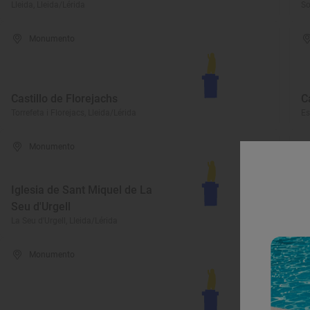
Lleida, Lleida/Lérida
So
Monumento
Castillo de Florejachs
C
Torrefeta i Florejacs, Lleida/Lérida
Es
Monumento
Iglesia de Sant Miquel de La
Seu d'Urgell
S
La Seu d'Urgell, Lleida/Lérida
Ba
Monumento