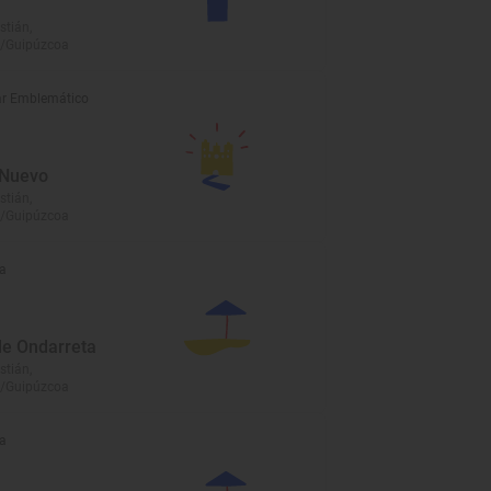
stián,
/Guipúzcoa
r Emblemático
 Nuevo
stián,
/Guipúzcoa
a
de Ondarreta
stián,
/Guipúzcoa
a