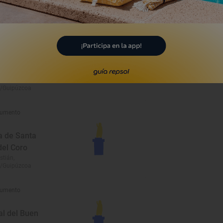
umento
miento de
ia/San
ián
stián,
/Guipúzcoa
umento
a de Santa
del Coro
stián,
/Guipúzcoa
umento
al del Buen