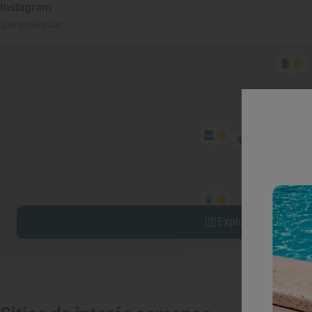
Instagram
@arenales.bar
Explorar sitios cerc