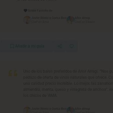
Solete Favorito de
Javier Rivero y Gorka Rico
Aitor Arregi
Chef en Ama
Chef en Elkano
Añadir a mi guía
Uno de los bares preferidos de Aitor Arregi. “Nos g
pedazo de oferta de vinos naturales que ofrece. C
una calidad precio increíble. Lo mejor, las zanaho
almendra, menta, queso y vinagreta de anchoa”, ex
los chicos de 'AMA.
Javier Rivero y Gorka Rico
Aitor Arregi
Chef en Ama
Chef en Elkano