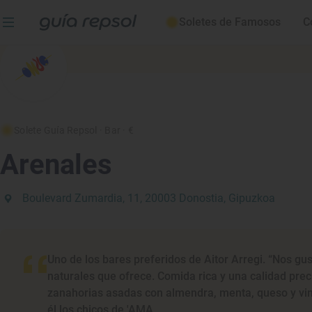
Soletes de Famosos
C
Solete Guía Repsol
· Bar
· €
Arenales
Boulevard Zumardia, 11, 20003 Donostia, Gipuzkoa
Uno de los bares preferidos de Aitor Arregi. “Nos gu
naturales que ofrece. Comida rica y una calidad preci
zanahorias asadas con almendra, menta, queso y vin
él los chicos de 'AMA.