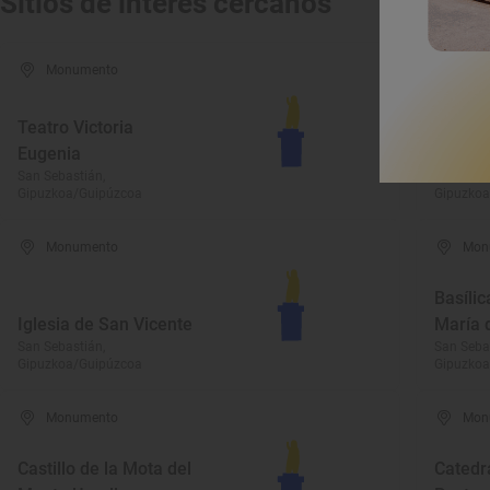
Sitios de interés cercanos
Monumento
Mon
Ayunta
Teatro Victoria
Donost
Eugenia
Sebast
San Sebastián,
San Seba
Gipuzkoa/Guipúzcoa
Gipuzkoa
Monumento
Mon
Basílic
Iglesia de San Vicente
María 
San Sebastián,
San Seba
Gipuzkoa/Guipúzcoa
Gipuzkoa
Monumento
Mon
Castillo de la Mota del
Catedr