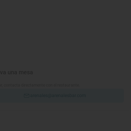
rva una mesa
r, contacta directamente con el restaurante.
arenales@arenalesbar.com