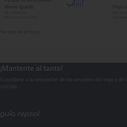
Parque de Atracciones
Monte Igueldo
Playa 
San Sebastián,
San Seba
Gipuzkoa/Guipúzcoa
Gipuzkoa
Ver más en el mapa
¡Mantente al tanto!
Suscríbete a la newsletter de los amantes del viaje y de 
comida