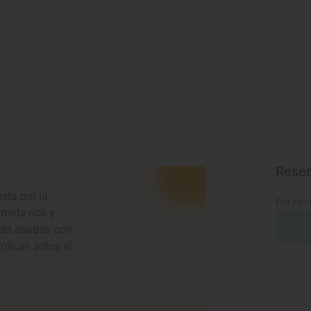
Rese
usta por la
Por favo
omida rica y
rias asadas con
plican sobre él