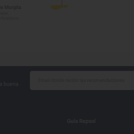
de Murgita
stián,
/Guipúzcoa
la buena
Guía Repsol