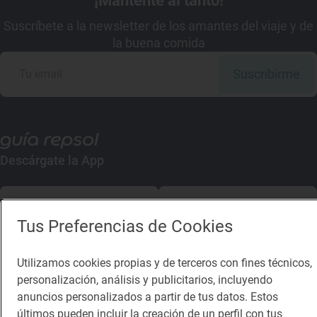
¡Mantente al tanto!
Suscríbete a la newsletter de los amantes del viaje y de
la buena comida
Suscribirme
Descárgate la App
App Store
Google Play
Tus Preferencias de Cookies
Guía Repsol
Enlaces
Utilizamos cookies propias y de terceros con fines técnicos,
Comer
Contacto
personalización, análisis y publicitarios, incluyendo
anuncios personalizados a partir de tus datos. Estos
Viajar
Sala de prensa
últimos pueden incluir la creación de un perfil con tus