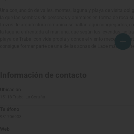
Una conjunción de valles, montes, laguna y playa de visita obl
la que las sombras de personas y animales en forma de roca sur
trozos de arquitectura románica se hallan aquí congregados, co
la laguna enfrentada al mar; una, que según las leyendas, se tra
playa de Traba, con vida propia y donde el viento mece las fuer
consigue formar parte de una de las zonas de Laxe más vírgenes
Información de contacto
Ubicación
15118 Traba, La Coruña
Teléfono
981706903
Web