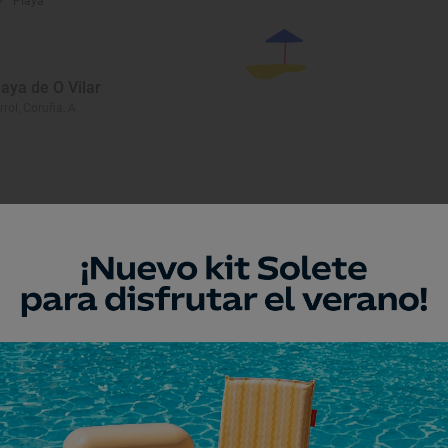
Playa
laya de O Vilar
rrol, Coruña, A
eresar