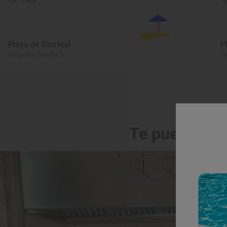
Playa
Playa de Sarridal
P
Ortigueira, Coruña, A
Fe
Te puede int