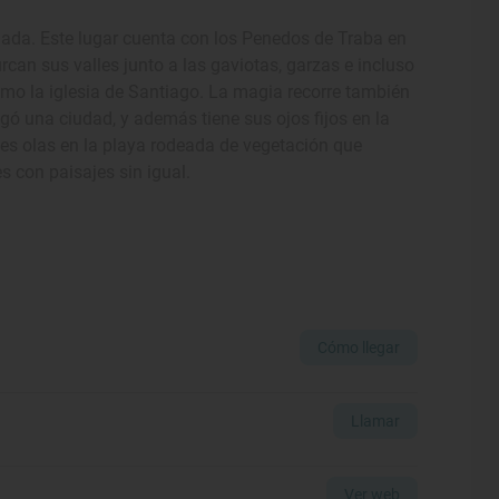
igada. Este lugar cuenta con los Penedos de Traba en
can sus valles junto a las gaviotas, garzas e incluso
mo la iglesia de Santiago. La magia recorre también
gó una ciudad, y además tiene sus ojos fijos en la
tes olas en la playa rodeada de vegetación que
 con paisajes sin igual.
Cómo llegar
Llamar
Ver web