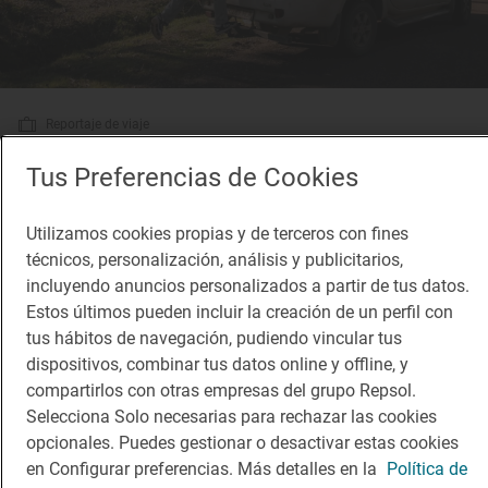
Reportaje de viaje
José Mota, Sanguijuelas del Guadiana o
Tus Preferencias de Cookies
Fangoria te dicen dónde parar en tus viajes de
verano
Utilizamos cookies propias y de terceros con fines
Los Soletes de carretera favoritos de los famosos
técnicos, personalización, análisis y publicitarios,
incluyendo anuncios personalizados a partir de tus datos.
Estos últimos pueden incluir la creación de un perfil con
tus hábitos de navegación, pudiendo vincular tus
dispositivos, combinar tus datos online y offline, y
compartirlos con otras empresas del grupo Repsol.
Selecciona Solo necesarias para rechazar las cookies
opcionales. Puedes gestionar o desactivar estas cookies
en Configurar preferencias. Más detalles en la
Política de