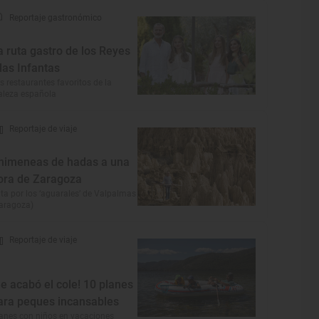
Reportaje gastronómico
a ruta gastro de los Reyes
 las Infantas
s restaurantes favoritos de la
aleza española
Reportaje de viaje
himeneas de hadas a una
ora de Zaragoza
ta por los ‘aguarales’ de Valpalmas
aragoza)
Reportaje de viaje
Se acabó el cole! 10 planes
ara peques incansables
anes con niños en vacaciones