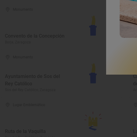
Monumento
S
Convento de la Concepción
L
Borja, Zaragoza
Ca
Monumento
Ayuntamiento de Sos del
C
Rey Católico
d
Sos del Rey Católico, Zaragoza
Ar
Lugar Emblemático
Ruta de la Vaquilla
L