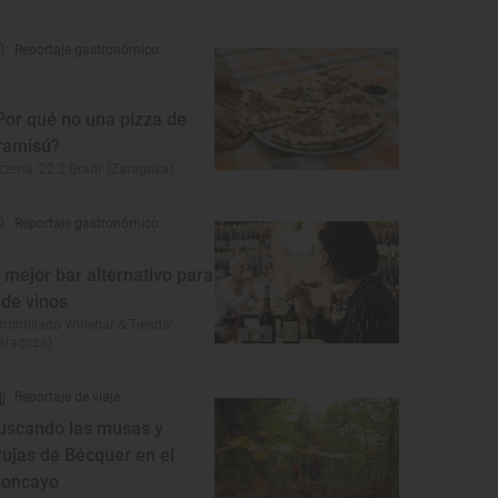
Reportaje gastronómico
Por qué no una pizza de
iramisú?
zzería ‘22.2 Gradi’ (Zaragoza)
Reportaje gastronómico
l mejor bar alternativo para
r de vinos
montillado Winebar & Tienda’
aragoza)
Reportaje de viaje
uscando las musas y
rujas de Bécquer en el
oncayo