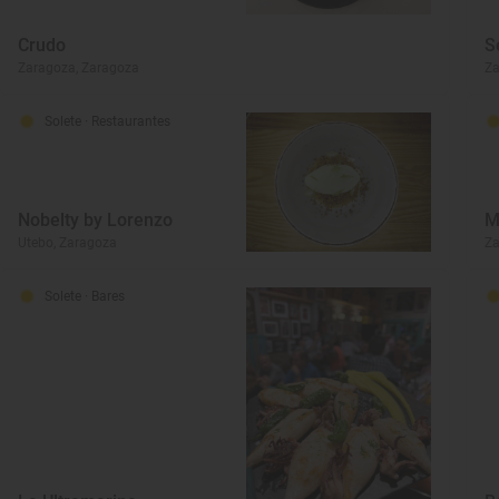
Crudo
S
Zaragoza, Zaragoza
Za
Solete
· Restaurantes
Nobelty by Lorenzo
M
Utebo, Zaragoza
Za
Solete
· Bares