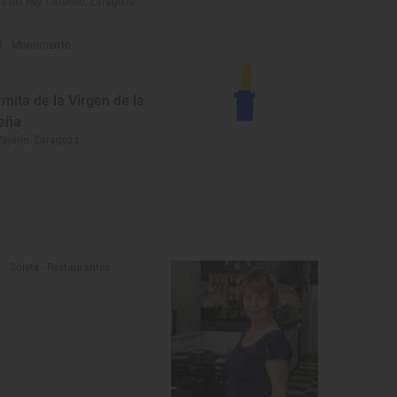
s del Rey Católico, Zaragoza
Monumento
rmita de la Virgen de la
eña
fajarín, Zaragoza
Solete
· Restaurantes