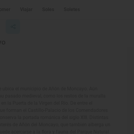
omer
Viajar
Soles
Soletes
yo
e ubica el municipio de Añón de Moncayo. Aún
u pasado medieval, como los restos de la muralla
 en la Puerta de la Virgen del Río. De entre el
que forman el Castillo-Palacio de los Comendadores
conserva la portada románica del siglo XIII. Distintas
 interés de Añón del Moncayo, que también alberga un
puede acercarse a la flora y fauna del Parque Natural