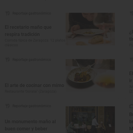
Reportaje gastronómico
El recetario maño que
¿
respira tradición
t
Comida típica de Zaragoza: 12 platos
clásicos
Pi
Reportaje gastronómico
E
i
El arte de cocinar con mimo
‘A
Restaurante ‘Goralai’ (Zaragoza)
(Z
Reportaje gastronómico
B
Un monumento maño al
b
buen comer y beber
M