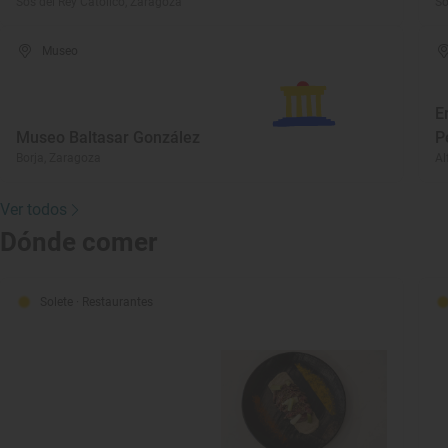
Sos del Rey Católico, Zaragoza
So
Museo
E
Museo Baltasar González
P
Borja, Zaragoza
Al
Ver todos
Dónde comer
Solete
· Restaurantes