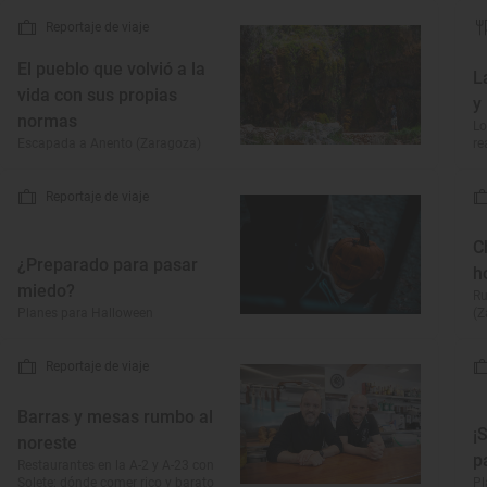
Reportaje de viaje
El pueblo que volvió a la
L
vida con sus propias
y
normas
Lo
Escapada a Anento (Zaragoza)
re
Reportaje de viaje
C
¿Preparado para pasar
h
miedo?
Ru
Planes para Halloween
(Z
Reportaje de viaje
Barras y mesas rumbo al
¡
noreste
p
Restaurantes en la A-2 y A-23 con
Solete: dónde comer rico y barato
Pl