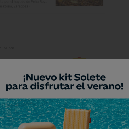
ta por el hayedo de Peña Roya
arazona, Zaragoza)
Museo
useo de la pastelería
anuel Segura
roca, Zaragoza
Monumento
glesia parroquial del
alvador
llanueva de Gállego, Zaragoza