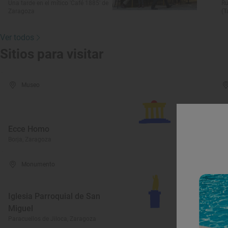
Una tarde en el mítico 'Café 1885' de
Ru
Zaragoza
(T
Ver todos
Sitios para visitar
Museo
M
Ecce Homo
M
Borja, Zaragoza
Da
Monumento
Iglesia Parroquial de San
I
Miguel
S
Paracuellos de Jiloca, Zaragoza
Vi