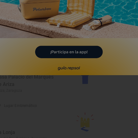
Monumento
antuario de la Virgen de
agunas
riñena, Zaragoza
Monumento
asa Palacio del Marqués
e Ariza
iza, Zaragoza
Lugar Emblemático
a Lonja