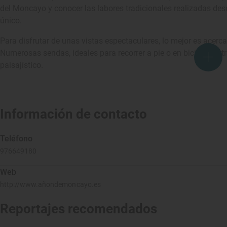
del Moncayo y conocer las labores tradicionales realizadas de
único.
Para disfrutar de unas vistas espectaculares, lo mejor es acerc
Numerosas sendas, ideales para recorrer a pie o en bicicleta, atr
paisajístico.
Información de contacto
Teléfono
976649180
Web
http://www.añondemoncayo.es
Reportajes recomendados