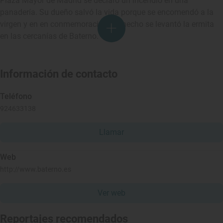
Plaza Mayor de Madrid se declaró un incendio en una
panadería. Su dueño salvó la vida porque se encomendó a la
virgen y en en conmemoración del hecho se levantó la ermita
en las cercanías de Baterno.
Información de contacto
Teléfono
924633138
Llamar
Web
http://www.baterno.es
Ver web
Reportajes recomendados