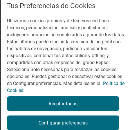
Tus Preferencias de Cookies
Guía Repsol
Enlaces
Utilizamos cookies propias y de terceros con fines
técnicos, personalización, análisis y publicitarios,
Comer
Contacto
incluyendo anuncios personalizados a partir de tus datos.
Viajar
Sala de prensa
Estos últimos pueden incluir la creación de un perfil con
tus hábitos de navegación, pudiendo vincular tus
Dormir
Canal de ética
dispositivos, combinar tus datos online y offline, y
compartirlos con otras empresas del grupo Repsol.
Selecciona Solo necesarias para rechazar las cookies
opcionales. Puedes gestionar o desactivar estas cookies
en Configurar preferencias. Más detalles en la
Política de
Política de privacidad
Política de cookies
Nota legal
Cookies.
Condiciones del servicio
© Repsol S.A. 2000
- 2026
Aceptar todas
Configurar preferencias