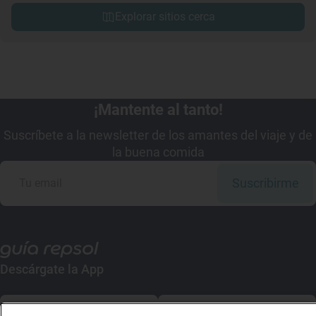
Explorar sitios cerca
¡Mantente al tanto!
Suscríbete a la newsletter de los amantes del viaje y de
la buena comida
Suscribirme
Descárgate la App
App Store
Google Play