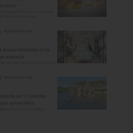
cómeme'
nde comprar turrones, los dulces
s clásicos de Navidad
Reportaje de viaje
a masía hedonista en la
ue mimarse
tel ‘La Vella Farga’ (Lladurs, Lleida)
Reportaje de viaje
ataluña en 17 pueblos
úper apetecibles
eblos bonitos de Cataluña