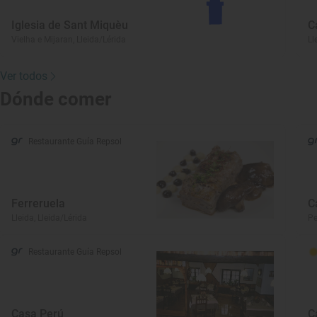
Iglesia de Sant Miquèu
C
Vielha e Mijaran, Lleida/Lérida
Ll
Ver todos
Dónde comer
Restaurante Guía Repsol
Ferreruela
C
Lleida, Lleida/Lérida
Pe
Restaurante Guía Repsol
Casa Perú
C