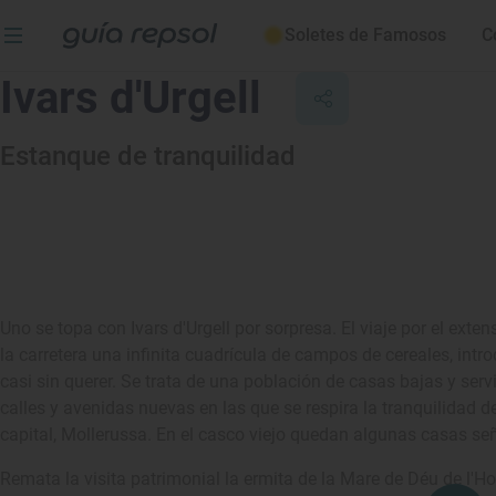
Soletes de Famosos
C
Ivars d'Urgell
Estanque de tranquilidad
Uno se topa con Ivars d'Urgell por sorpresa. El viaje por el exte
la carretera una infinita cuadrícula de campos de cereales, intr
casi sin querer. Se trata de una población de casas bajas y se
calles y avenidas nuevas en las que se respira la tranquilidad
capital, Mollerussa. En el casco viejo quedan algunas casas señ
Remata la visita patrimonial la ermita de la Mare de Déu de l'H