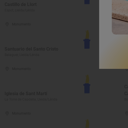
Castillo de Llort
S
Espot, Lleida/Lérida
La
Monumento
Santuario del Santo Cristo
C
Balaguer, Lleida/Lérida
Ve
Monumento
C
Iglesia de Sant Martí
C
La Torre de Capdella, Lleida/Lérida
Bo
Monumento