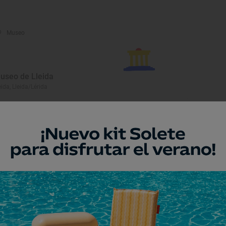
Museo
useo de Lleida
eida, Lleida/Lérida
Museo
ábrica de la Lana
elha e Mijaran, Lleida/Lérida
Monumento
glesia de Sant Miquel de La