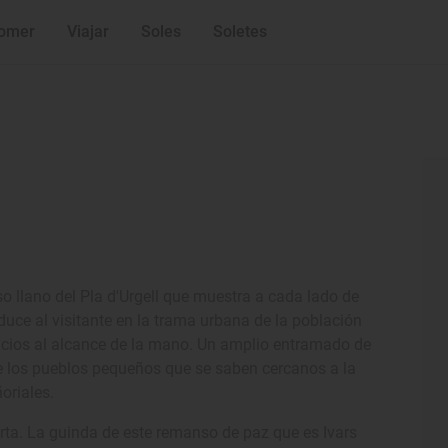
omer
Viajar
Soles
Soletes
nso llano del Pla d'Urgell que muestra a cada lado de
oduce al visitante en la trama urbana de la población
rvicios al alcance de la mano. Un amplio entramado de
 de los pueblos pequeños que se saben cercanos a la
oriales.
orta. La guinda de este remanso de paz que es Ivars