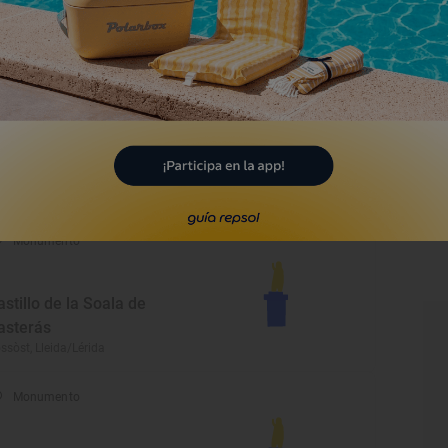
eu d'Urgell
 Seu d'Urgell, Lleida/Lérida
Monumento
astillo
rdú, Lleida/Lérida
Monumento
astillo de la Soala de
asterás
ssòst, Lleida/Lérida
Monumento