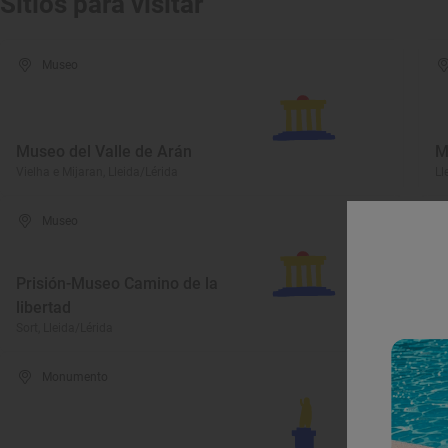
Sitios para visitar
Museo
Museo del Valle de Arán
M
Vielha e Mijaran, Lleida/Lérida
Ll
Museo
Prisión-Museo Camino de la
libertad
F
Sort, Lleida/Lérida
Vi
Monumento
I