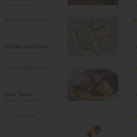
Bagergue, Lleida/Lérida
Ll
Solete
· Restaurantes
El Celler de l'Artista
L
Tàrrega, Lleida/Lérida
Tà
Solete
· Restaurantes
Casa Turnay
L
Escunhau, Lleida/Lérida
Ar
Solete
· Bares