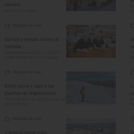
nieves!
De
Destinos con nieve
en
Reportaje de viaje
Barras y mesas rumbo al
V
noreste
v
Restaurantes en la A-2 y A-23 con
Ve
Solete: dónde comer rico y barato
en
Reportaje de viaje
Entre nieve y olas a las
L
puertas de Aigüestortes
c
Escapada de fin de semana en la Vall
Es
de Boí (Lleida)
Ba
Reportaje de viaje
¡Llegó la nieve más
T