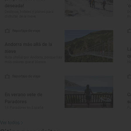
deseada!
'
Destinos, hoteles y planes para
Dó
disfrutar de la nieve
má
Reportaje de viaje
Andorra más allá de la
L
nieve
q
Ruta otoñal por Andorra, porque hay
más colores que el blanco
Ho
Reportaje de viaje
En verano vete de
C
Paradores
s
14 Paradores en España
Pu
Ver todos