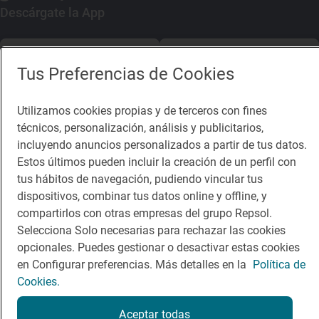
Descárgate la App
App Store
Google Play
Tus Preferencias de Cookies
Guía Repsol
Enlaces
Utilizamos cookies propias y de terceros con fines
técnicos, personalización, análisis y publicitarios,
Comer
Contacto
incluyendo anuncios personalizados a partir de tus datos.
Viajar
Sala de prensa
Estos últimos pueden incluir la creación de un perfil con
tus hábitos de navegación, pudiendo vincular tus
Dormir
Canal de ética
dispositivos, combinar tus datos online y offline, y
compartirlos con otras empresas del grupo Repsol.
Selecciona Solo necesarias para rechazar las cookies
opcionales. Puedes gestionar o desactivar estas cookies
en Configurar preferencias. Más detalles en la
Política de
Política de privacidad
Política de cookies
Nota legal
Cookies.
Condiciones del servicio
© Repsol S.A. 2000
- 2026
Aceptar todas