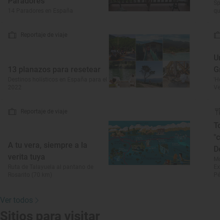
Paradores
Sp
14 Paradores en España
qu
Reportaje de viaje
U
13 planazos para resetear
G
Destinos holísticos en España para el
'H
2022
Ve
Reportaje de viaje
T
"
A tu vera, siempre a la
D
verita tuya
Mo
Ruta de Talayuela al pantano de
Ex
Rosarito (70 km)
Pé
Ver todos
Sitios para visitar