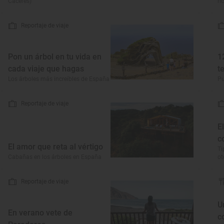
Cáceres)
ri
Reportaje de viaje
Pon un árbol en tu vida en
1
cada viaje que hagas
t
Los árboles más increíbles de España
Pu
Reportaje de viaje
E
c
El amor que reta al vértigo
Ti
Cabañas en los árboles en España
o
Reportaje de viaje
U
En verano vete de
c