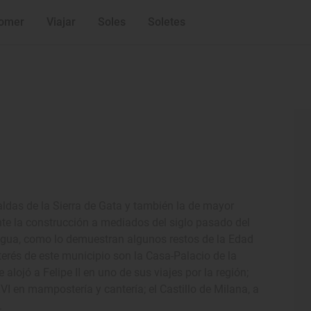
omer
Viajar
Soles
Soletes
aldas de la Sierra de Gata y también la de mayor
te la construcción a mediados del siglo pasado del
ntigua, como lo demuestran algunos restos de la Edad
erés de este municipio son la Casa-Palacio de la
alojó a Felipe II en uno de sus viajes por la región;
XVI en mampostería y cantería; el Castillo de Milana, a
a.