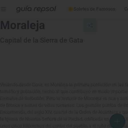
Soletes de Famosos
C
Moraleja
Capital de la Sierra de Gata
Viniendo desde Coria, es Moraleja la primera población en las f
tamaño y población, hecho al que contribuyó en modo importan
Embalse de Borbollón. Pero la historia de Moraleja es rica y a
de Bronce y ruinas de villas romanas. Los grandes puntos de int
Encomienda, del siglo XIV, cuartel de la Orden de Alcántara y que 
la Iglesia de Nuestra Señora de la Piedad, edificada en el siglo 
unos cinco kilómetros del centro del pueblo, y el rollo de justici