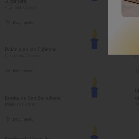
Alcántara
d
Alcántara, Cáceres
Mi
Monumento
Palacio de las Cabezas
C
Casatejada, Cáceres
Ga
Monumento
I
Ermita de San Bartolomé
d
Miajadas, Cáceres
Ja
Monumento
Ermitas de Casar de