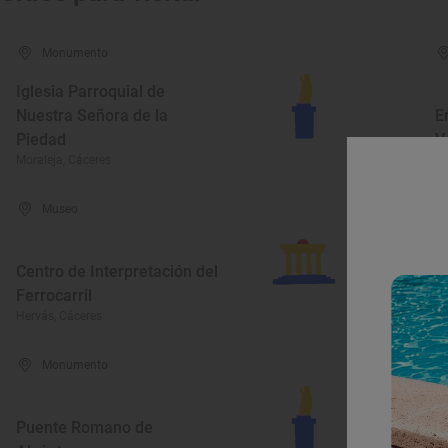
Monumento
Iglesia Parroquial de
Nuestra Señora de la
E
Piedad
V
Moraleja, Cáceres
Mo
Museo
Centro de Interpretación del
Ferrocarril
M
Hervás, Cáceres
Ga
Monumento
Puente Romano de
I