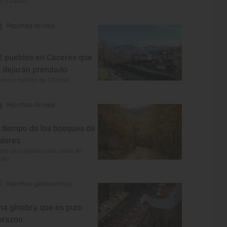
co y barato
Reportaje de viaje
2 pueblos en Cáceres que
e dejarán prendado
eblos bonitos de Cáceres
Reportaje de viaje
l tiempo de los bosques de
olores
pos de bosques para visitar en
toño
Reportaje gastronómico
na ginebra que es puro
orazón