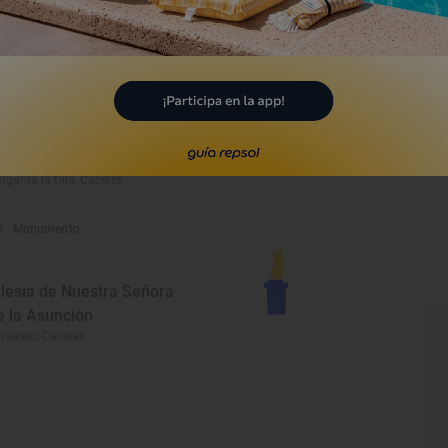
e la Asunción
rabel, Cáceres
Monumento
asa La Peña
rganta la Olla, Cáceres
Monumento
glesia de Nuestra Señora
e la Asunción
raicejo, Cáceres