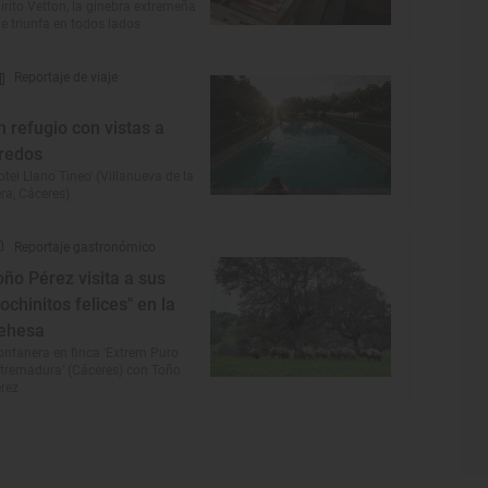
irito Vetton, la ginebra extremeña
e triunfa en todos lados
Reportaje de viaje
n refugio con vistas a
redos
otel Llano Tineo' (Villanueva de la
ra, Cáceres)
Reportaje gastronómico
oño Pérez visita a sus
cochinitos felices" en la
ehesa
ntanera en finca 'Extrem Puro
tremadura' (Cáceres) con Toño
rez