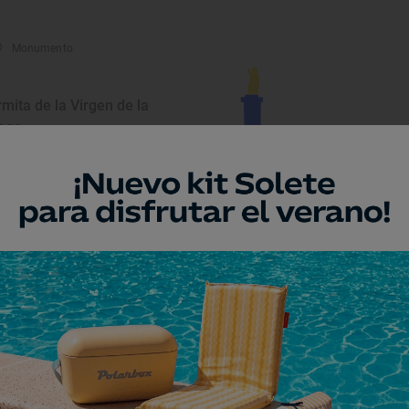
Monumento
rmita de la Virgen de la
ega.
raleja, Cáceres
Museo
useo de la Inquisición
rganta la Olla, Cáceres
Monumento
glesia de Nuestra Señora