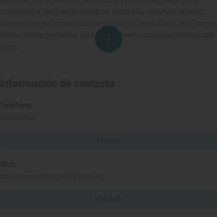
adentran por el entorno de Ruesca. En el paseo, ideal para
completar a pie o en bicicleta de montaña, veremos viñedos,
barrancos y los espectaculares paisajes de la Sierra del Espigar,
desde donde podemos contemplar hermosas panorámicas del
lugar.
Información de contacto
Teléfono
976890544
Llamar
Web
http://www.comarcacalatayud.es/
Ver web