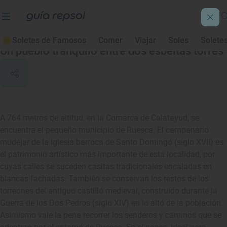
Ruesca
Soletes de Famosos
Comer
Viajar
Soles
Solete
Un pueblo tranquilo entre dos esbeltas torres
A 764 metros de altitud, en la Comarca de Calatayud, se
encuentra el pequeño municipio de Ruesca. El campanario
mudéjar de la iglesia barroca de Santo Domingo (siglo XVII) es
el patrimonio artístico más importante de esta localidad, por
cuyas calles se suceden casitas tradicionales encaladas en
blancas fachadas. También se conservan los restos de los
torreones del antiguo castillo medieval, construido durante la
Guerra de los Dos Pedros (siglo XIV) en lo alto de la población.
Asimismo vale la pena recorrer los senderos y caminos que se