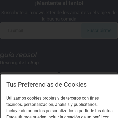
¡Mantente al tanto!
Suscríbete a la newsletter de los amantes del viaje y de
la buena comida
Suscribirme
Descárgate la App
App Store
Google Play
Tus Preferencias de Cookies
Guía Repsol
Enlaces
Utilizamos cookies propias y de terceros con fines
técnicos, personalización, análisis y publicitarios,
Comer
Contacto
incluyendo anuncios personalizados a partir de tus datos.
Viajar
Sala de prensa
Estos últimos pueden incluir la creación de un perfil con