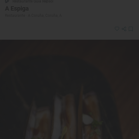
Restaurante Guía Repsol
A Espiga
Restaurante · A Coruña, Coruña, A