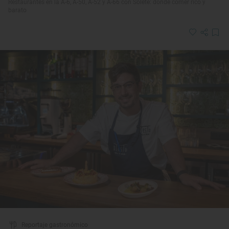
Restaurantes en la A-6, A-50, A-52 y A-66 con Solete: dónde comer rico y
barato
Reportaje gastronómico