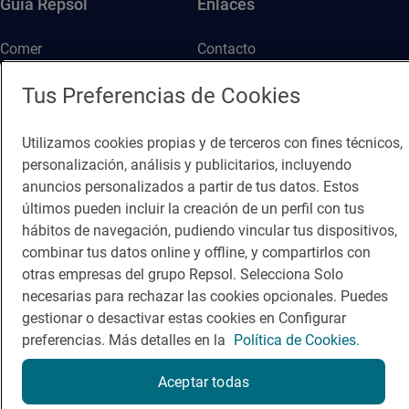
Guía Repsol
Enlaces
Comer
Contacto
Viajar
Sala de prensa
Tus Preferencias de Cookies
Dormir
Canal de ética
Utilizamos cookies propias y de terceros con fines técnicos,
personalización, análisis y publicitarios, incluyendo
anuncios personalizados a partir de tus datos. Estos
últimos pueden incluir la creación de un perfil con tus
hábitos de navegación, pudiendo vincular tus dispositivos,
Política de privacidad
Política de cookies
Nota legal
combinar tus datos online y offline, y compartirlos con
otras empresas del grupo Repsol. Selecciona Solo
Condiciones del servicio
necesarias para rechazar las cookies opcionales. Puedes
© Repsol S.A. 2000
- 2026
gestionar o desactivar estas cookies en Configurar
preferencias. Más detalles en la
Política de Cookies.
Aceptar todas