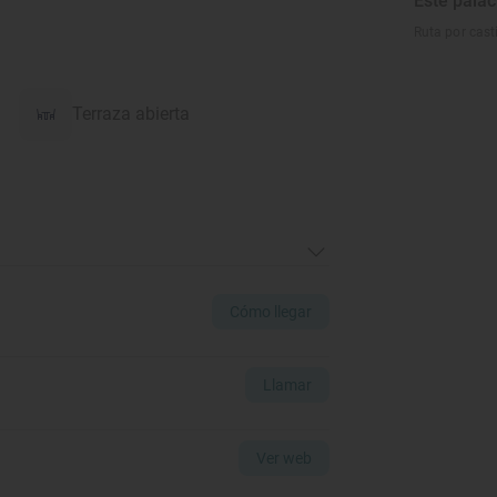
Este pala
Ruta por cast
Terraza abierta
Cómo llegar
Llamar
Ver web