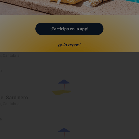
eo
Marítimo del
rico
, Cantabria
a
del Sardinero
, Cantabria
a