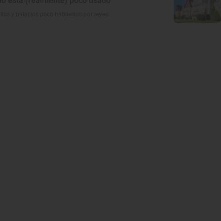
cio está (realmente) poco usado
illos y palacios poco habitados por reyes