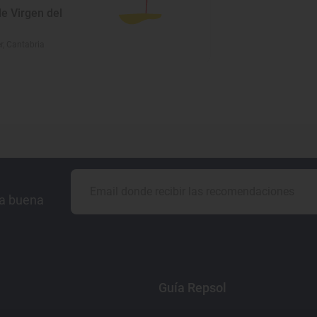
e Virgen del
, Cantabria
la buena
Guía Repsol