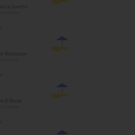
de La Concha
, Cantabria
a
de Molinucos
, Cantabria
a
e El Bocal
, Cantabria
a