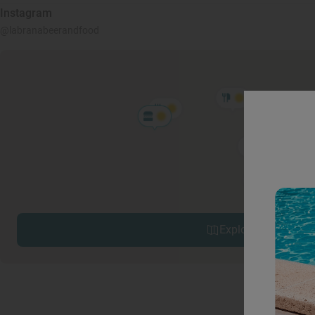
Instagram
@labranabeerandfood
Explorar sitios cerc