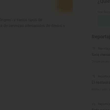
¿Quie
Por favo
ingers'- y varios tipos de
 de cervezas artesanales de dentro y
Reporta
Reportaj
Seis mesa
Dónde desayu
Reportaj
El restaur
Restaurante '
Reportaje