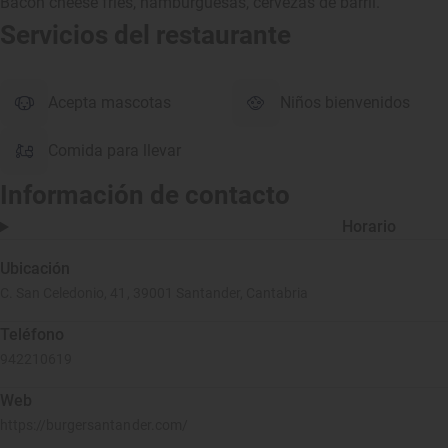
Bacon cheese fries, hamburguesas, cervezas de barril.
Servicios del restaurante
Acepta mascotas
Niños bienvenidos
Comida para llevar
Información de contacto
Horario
Ubicación
C. San Celedonio, 41, 39001 Santander, Cantabria
Teléfono
942210619
Web
https://burgersantander.com/