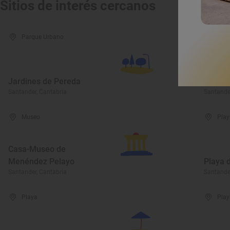
Sitios de interés cercanos
Parque Urbano
Mus
Museo 
Jardines de Pereda
Cantáb
Santander, Cantabria
Santander
Museo
Play
Casa-Museo de
Menéndez Pelayo
Playa 
Santander, Cantabria
Santander
Playa
Play