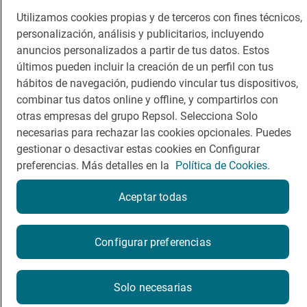
Viajar
Sala de prensa
Utilizamos cookies propias y de terceros con fines técnicos,
Dormir
Canal de ética
personalización, análisis y publicitarios, incluyendo
anuncios personalizados a partir de tus datos. Estos
últimos pueden incluir la creación de un perfil con tus
hábitos de navegación, pudiendo vincular tus dispositivos,
combinar tus datos online y offline, y compartirlos con
otras empresas del grupo Repsol. Selecciona Solo
Política de privacidad
Política de cookies
Nota legal
necesarias para rechazar las cookies opcionales. Puedes
gestionar o desactivar estas cookies en Configurar
Condiciones del servicio
preferencias. Más detalles en la
Política de Cookies.
© Repsol S.A. 2000
- 2026
Aceptar todas
Reserva una mesa
Configurar preferencias
Por favor, contacta directamente con el restaurante.
Solo necesarias
ventaelcordobes@gmail.com