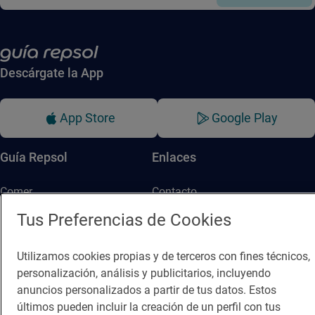
Descárgate la App
App Store
Google Play
Guía Repsol
Enlaces
Comer
Contacto
Tus Preferencias de Cookies
Viajar
Sala de prensa
Dormir
Canal de ética
Utilizamos cookies propias y de terceros con fines técnicos,
personalización, análisis y publicitarios, incluyendo
anuncios personalizados a partir de tus datos. Estos
últimos pueden incluir la creación de un perfil con tus