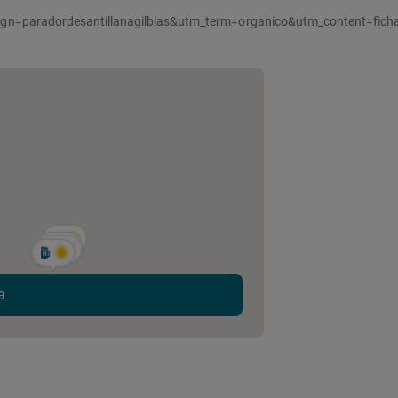
=paradordesantillanagilblas&utm_term=organico&utm_content=ficha
a