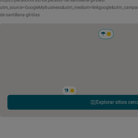
https://paradores.es/es/parador-de-santillana-gil-blas?
utm_source=GoogleMyBusiness&utm_medium=linkgoogle&utm_campaign
de-santillana-gil-blas
Explorar sitios cerc