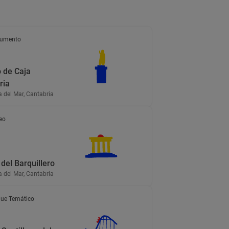
umento
o de Caja
ria
a del Mar, Cantabria
eo
del Barquillero
a del Mar, Cantabria
ue Temático