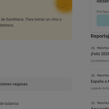
Rese
Por favo
r de Santillana. Para tomar un vino o
 destaca.
Reporta
Reportaje
¡Feliz 202
Los destinos 
Reportaje
España a t
ciones veganas
Lugares de Es
de tudanca
Reportaje
Aquí nadi