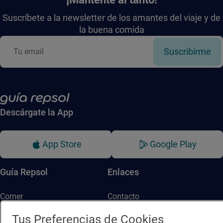
Suscríbete a la newsletter de los amantes del viaje y de
la buena comida
Suscribirme
Descárgate la App
App Store
Google Play
Guía Repsol
Enlaces
Comer
Contacto
Viajar
Sala de prensa
Tus Preferencias de Cookies