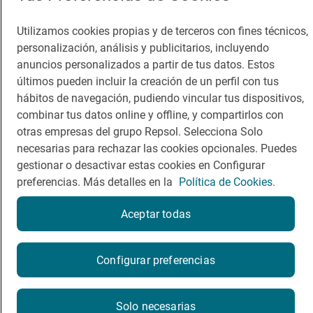
Dormir
Canal de ética
Utilizamos cookies propias y de terceros con fines técnicos,
personalización, análisis y publicitarios, incluyendo
anuncios personalizados a partir de tus datos. Estos
últimos pueden incluir la creación de un perfil con tus
hábitos de navegación, pudiendo vincular tus dispositivos,
Política de privacidad
Política de cookies
Nota legal
combinar tus datos online y offline, y compartirlos con
otras empresas del grupo Repsol. Selecciona Solo
Condiciones del servicio
necesarias para rechazar las cookies opcionales. Puedes
© Repsol S.A. 2000
- 2026
gestionar o desactivar estas cookies en Configurar
preferencias. Más detalles en la
Política de Cookies.
Aceptar todas
Reserva una mesa
Configurar preferencias
Por favor, contacta directamente con el restaurante.
Solo necesarias
pepecano.tesso@gmail.com