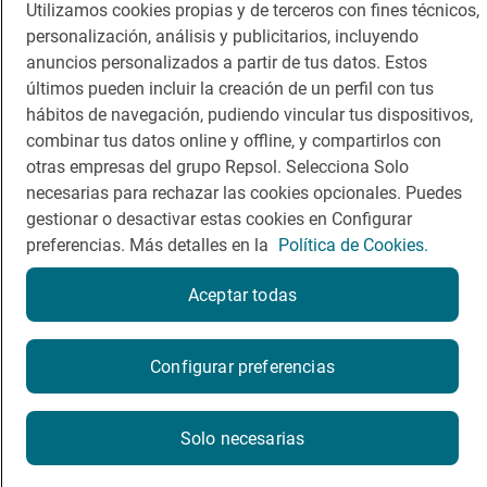
Utilizamos cookies propias y de terceros con fines técnicos,
personalización, análisis y publicitarios, incluyendo
anuncios personalizados a partir de tus datos. Estos
últimos pueden incluir la creación de un perfil con tus
Política de privacidad
Política de cookies
Nota legal
hábitos de navegación, pudiendo vincular tus dispositivos,
Condiciones del servicio
combinar tus datos online y offline, y compartirlos con
© Repsol S.A. 2000
- 2026
otras empresas del grupo Repsol. Selecciona Solo
necesarias para rechazar las cookies opcionales. Puedes
gestionar o desactivar estas cookies en Configurar
preferencias. Más detalles en la
Política de Cookies.
Aceptar todas
Reserva una mesa
Configurar preferencias
Reservar
Solo necesarias
La reserva se realizará en un sitio web externo a Guía Repsol.