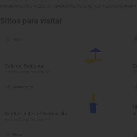
nombre=PLAYAS_WEB&claves=DGC.PLAYAS.PLY_CO_PLAYA&valores=
Sitios para visitar
Playa
Cala del Saldonar
C
Vinaròs, Castelló/Castellón
Vi
Monumento
I
Santuario de la Misericordia
A
Vinaròs, Castelló/Castellón
Vi
Playa