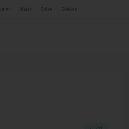
omer
Viajar
Soles
Soletes
Ver web