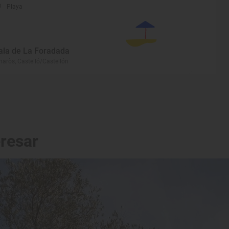
Playa
ala de La Foradada
naròs, Castelló/Castellón
eresar