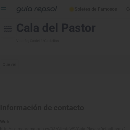
Soletes de Famosos
C
Cala del Pastor
Vinaròs
, Castelló/Castellón
Qué ver
Información de contacto
Web
http://sig.magrama.gob.es/93/ClienteWS/Guia-Playas/Default.aspx?