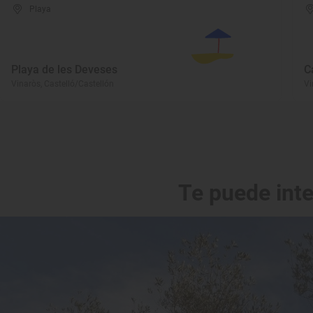
Playa
Playa de les Deveses
C
Vinaròs, Castelló/Castellón
Vi
Te puede int