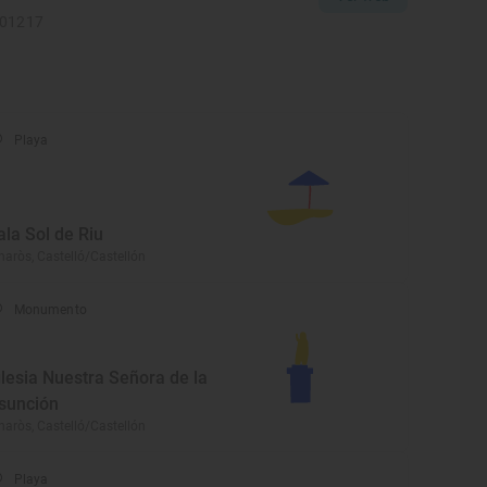
101217
Playa
ala Sol de Riu
naròs, Castelló/Castellón
Monumento
glesia Nuestra Señora de la
sunción
naròs, Castelló/Castellón
Playa