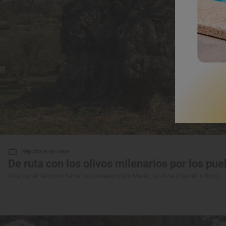
Reportaje de viaje
De ruta con los olivos milenarios por los pue
Ruta por el ‘Territorio Sénia’ de Castellón (San Mateu, La Jana y Canet lo Roig)