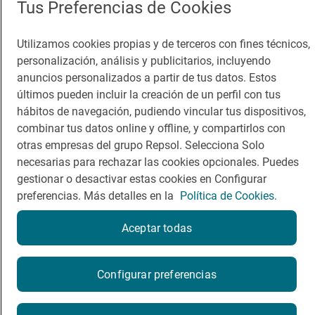
Tus Preferencias de Cookies
Guía Repsol
Enlaces
Utilizamos cookies propias y de terceros con fines técnicos,
personalización, análisis y publicitarios, incluyendo
Comer
Contacto
anuncios personalizados a partir de tus datos. Estos
últimos pueden incluir la creación de un perfil con tus
Viajar
Sala de prensa
hábitos de navegación, pudiendo vincular tus dispositivos,
Dormir
Canal de ética
combinar tus datos online y offline, y compartirlos con
otras empresas del grupo Repsol. Selecciona Solo
necesarias para rechazar las cookies opcionales. Puedes
gestionar o desactivar estas cookies en Configurar
preferencias. Más detalles en la
Política de Cookies.
Política de privacidad
Política de cookies
Nota legal
Aceptar todas
Condiciones del servicio
© Repsol S.A. 2000
- 2026
¿Quieres probarlo?
Configurar preferencias
Por favor, contacta directamente con el restaurante.