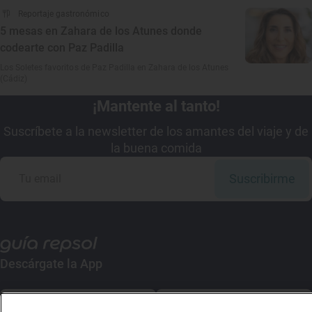
Reportaje gastronómico
5 mesas en Zahara de los Atunes donde
codearte con Paz Padilla
Los Soletes favoritos de Paz Padilla en Zahara de los Atunes
(Cádiz)
¡Mantente al tanto!
Suscríbete a la newsletter de los amantes del viaje y de
la buena comida
Suscribirme
Descárgate la App
App Store
Google Play