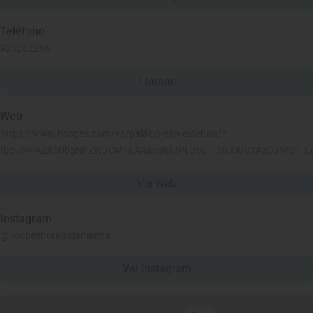
Teléfono
923262296
Llamar
Web
https://www.hospes.com/es/palacio-san-esteban/?
fbclid=PAZXh0bgNhZW0CMTEAAacqGlBPL05u_TSNXiGVzAzO8WO1_Eg
Ver web
Instagram
@hospeshotelsalamanca
Ver Instagram