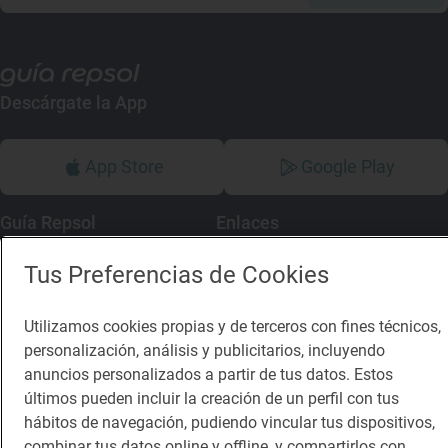
Descárgate la App
App Store
Google Play
Guía Repsol
Enlaces
Tus Preferencias de Cookies
Comer
Contacto
Viajar
Sala de prensa
Utilizamos cookies propias y de terceros con fines técnicos,
Dormir
Canal de ética
personalización, análisis y publicitarios, incluyendo
anuncios personalizados a partir de tus datos. Estos
últimos pueden incluir la creación de un perfil con tus
hábitos de navegación, pudiendo vincular tus dispositivos,
combinar tus datos online y offline, y compartirlos con