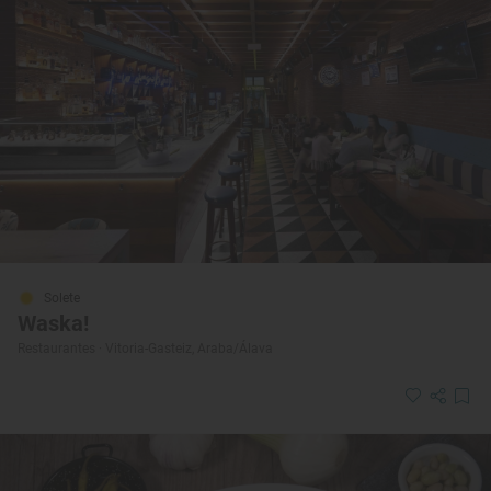
Solete
Waska!
Restaurantes · Vitoria-Gasteiz, Araba/Álava