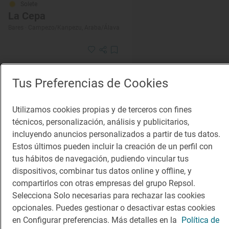
Solete
La Cepa
Bares · Campezo/Kanpezu, Araba/Álava
Tus Preferencias de Cookies
Utilizamos cookies propias y de terceros con fines
técnicos, personalización, análisis y publicitarios,
incluyendo anuncios personalizados a partir de tus datos.
Estos últimos pueden incluir la creación de un perfil con
Solete
Sidrería Araia
tus hábitos de navegación, pudiendo vincular tus
Vinotecas · Asparrena, Araba/Álava
dispositivos, combinar tus datos online y offline, y
compartirlos con otras empresas del grupo Repsol.
Selecciona Solo necesarias para rechazar las cookies
opcionales. Puedes gestionar o desactivar estas cookies
en Configurar preferencias. Más detalles en la
Política de