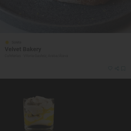
Solete
Velvet Bakery
Cafeterías · Vitoria-Gasteiz, Araba/Álava