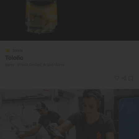
Solete
Toloño
Bares · Vitoria-Gasteiz, Araba/Álava