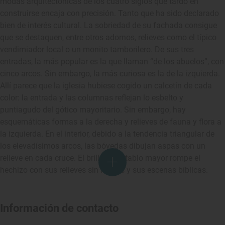
modas arquitectónicas de los cuatro siglos que tardó en
construirse encaja con precisión. Tanto que ha sido declarado
bien de interés cultural. La sobriedad de su fachada consigue
que se destaquen, entre otros adornos, relieves como el típico
vendimiador local o un monito tamborilero. De sus tres
entradas, la más popular es la que llaman “de los abuelos”, con
cinco arcos. Sin embargo, la más curiosa es la de la izquierda.
Allí parece que la iglesia hubiese cogido un calcetín de cada
color: la entrada y las columnas reflejan lo esbelto y
puntiagudo del gótico mayoritario. Sin embargo, hay
esquemáticas formas a la derecha y relieves de fauna y flora a
la izquierda. En el interior, debido a la tendencia triangular de
los elevadísimos arcos, las bóvedas dibujan aspas con un
relieve en cada cruce. El brillo del retablo mayor rompe el
hechizo con sus relieves sin fisuras y sus escenas bíblicas.
Información de contacto