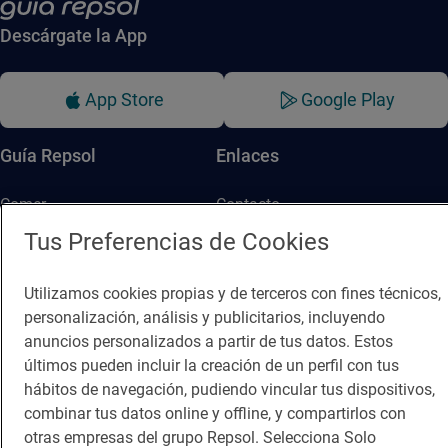
Descárgate la App
App Store
Google Play
Guía Repsol
Enlaces
Comer
Contacto
Tus Preferencias de Cookies
Viajar
Sala de prensa
Dormir
Canal de ética
Utilizamos cookies propias y de terceros con fines técnicos,
personalización, análisis y publicitarios, incluyendo
anuncios personalizados a partir de tus datos. Estos
últimos pueden incluir la creación de un perfil con tus
hábitos de navegación, pudiendo vincular tus dispositivos,
combinar tus datos online y offline, y compartirlos con
Política de privacidad
Política de cookies
Nota legal
otras empresas del grupo Repsol. Selecciona Solo