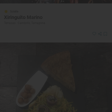
Solete
Xiringuito Marino
Terrazas · Cambrils, Tarragona