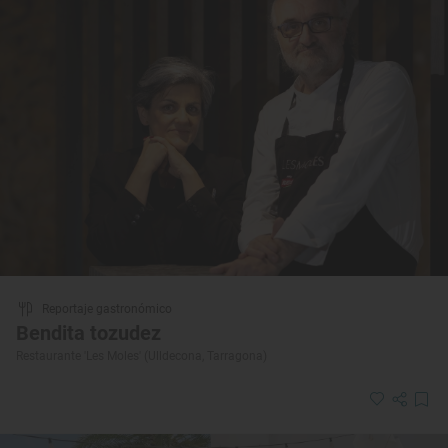
Reportaje gastronómico
Bendita tozudez
Restaurante 'Les Moles' (Ulldecona, Tarragona)