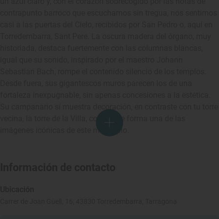
un azul claro y, con el corazón sobrecogido por las notas de
contrapunto barroco que escuchamos sin tregua, nos sentimos
casi a las puertas del Cielo, recibidos por San Pedro o, aquí en
Torredembarra, Sant Pere. La oscura madera del órgano, muy
historiada, destaca fuertemente con las columnas blancas,
igual que su sonido, inspirado por el maestro Johann
Sebastian Bach, rompe el contenido silencio de los templos.
Desde fuera, sus gigantescos muros parecen los de una
fortaleza inexpugnable, sin apenas concesiones a la estética.
Su campanario sí muestra decoración, en contraste con tu torre
vecina, la torre de la Villa, con la que forma una de las
imágenes icónicas de este municipio.
Información de contacto
Ubicación
Carrer de Joan Güell, 16, 43830 Torredembarra, Tarragona