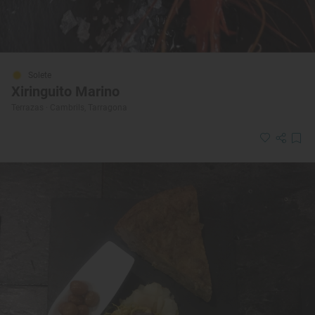
Solete
Xiringuito Marino
Terrazas · Cambrils, Tarragona