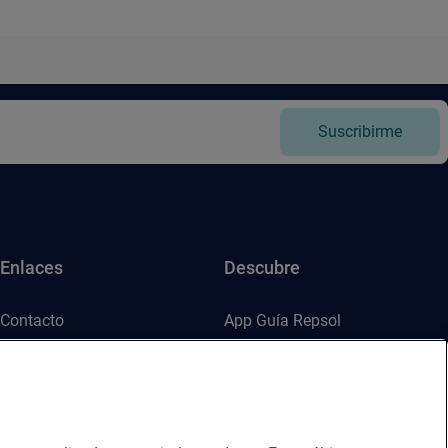
Suscribirme
Enlaces
Descubre
Contacto
App Guía Repsol
Sala de prensa
Mercado Vallehermoso
Canal de ética