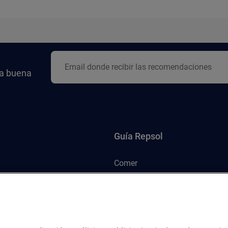
la buena
Guía Repsol
Comer
Viajar
Dormir