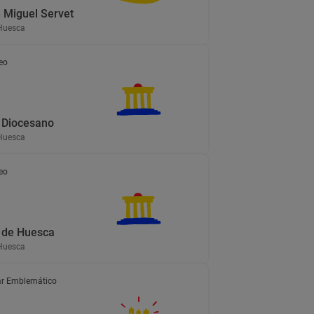
 Miguel Servet
Huesca
eo
Diocesano
Huesca
eo
 de Huesca
Huesca
r Emblemático