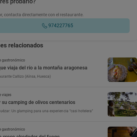
res probarlo?
r, contacta directamente con el restaurante.
974227765
jes relacionados
e gastronómico
ue viaja del río a la montaña aragonesa
taurante Callizo (Aínsa, Huesca)
 viajes
 su camping de olivos centenarios
zar: Un glamping para una experiencia “casi hotelera”
e gastronómico
e crece alrededor del fuego