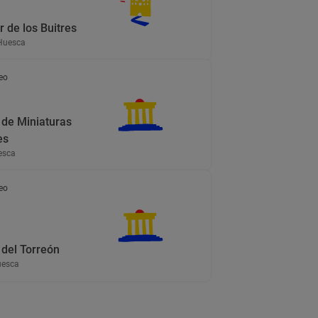
 de los Buitres
Huesca
eo
de Miniaturas
es
esca
eo
del Torreón
uesca