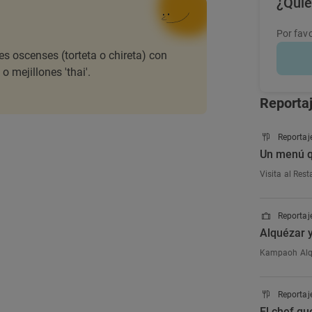
¿Quie
Por favo
es oscenses (torteta o chireta) con
o mejillones 'thai'.
Reporta
Reportaj
Un menú q
Visita al Res
Reportaje
Alquézar y
Kampaoh Alqué
Reportaj
El chef qu