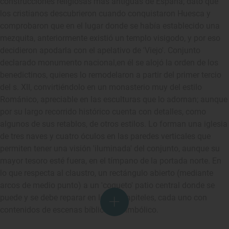
construcciones religiosas más antiguas de España; dato que
los cristianos descubrieron cuando conquistaron Huesca y
comprobaron que en el lugar donde se había establecido una
mezquita, anteriormente existió un templo visigodo, y por eso
decidieron apodarla con el apelativo de 'Viejo'. Conjunto
declarado monumento nacional,en él se alojó la orden de los
benedictinos, quienes lo remodelaron a partir del primer tercio
del s. XII, convirtiéndolo en un monasterio muy del estilo
Románico, apreciable en las esculturas que lo adornan; aunque
por su largo recorrido histórico cuenta con detalles, como
algunos de sus retablos, de otros estilos. Lo forman una iglesia
de tres naves y cuatro óculos en las paredes verticales que
permiten tener una visión 'iluminada' del conjunto, aunque su
mayor tesoro esté fuera, en el tímpano de la portada norte. En
lo que respecta al claustro, un rectángulo abierto (mediante
arcos de medio punto) a un 'coqueto' patio central donde se
puede y se debe reparar en los 18 capiteles, cada uno con
contenidos de escenas bíblicas o simbólico.