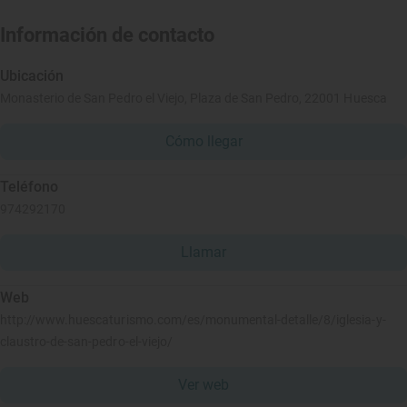
Información de contacto
Ubicación
Monasterio de San Pedro el Viejo, Plaza de San Pedro, 22001 Huesca
Cómo llegar
Teléfono
974292170
Llamar
Web
http://www.huescaturismo.com/es/monumental-detalle/8/iglesia-y-
claustro-de-san-pedro-el-viejo/
Ver web