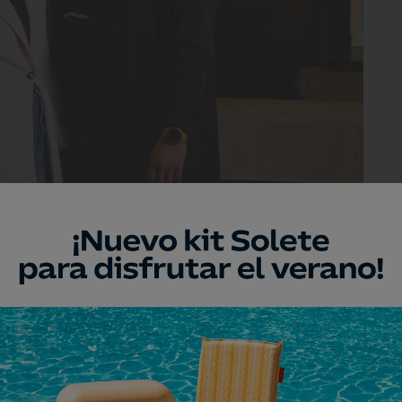
están al frente del Asador Galino Pueyo.
ácil. “Ha habido meses en los que casi no
ciplina, método y organización. Centrarse
dió en
Aponiente
junto al chef Ángel León
do, le ha servido para aguantar el tirón.