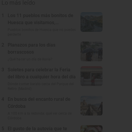
Lo más leído
1
Los 11 pueblos más bonitos de
Huesca que visitamos,
conocemos y amamos
Pueblos bonitos de Huesca que no puedes
perderte
2
Planazos para los días
borrascosos
¿Qué hacer un día de lluvia?
3
Soletes para celebrar la Feria
del libro a cualquier hora del día
Dónde comer barato cerca del Parque del
Retiro (Madrid)
4
En busca del encanto rural de
Córdoba
A 100 km a la redonda: qué ver cerca de
Córdoba
5
El gusto de la autovía que te