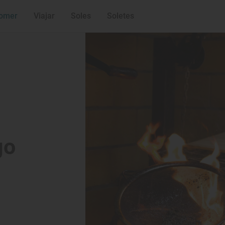
omer
Viajar
Soles
Soletes
go