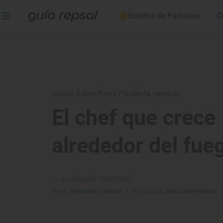
Soletes de Famosos
C
Asador Galino Pueyo (Tardienta, Huesca)
El chef que crece
alrededor del fue
–
Actualizado: 13/02/2026
Texto:
Alejandro Toquero
–
Fotografía:
Aránzazu Navarro