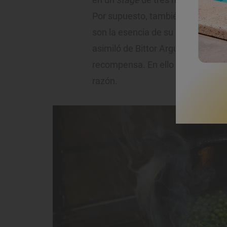
Por supuesto, también el conven
son la esencia de su cocina, ter
asimiló de Bittor Arguinzuniz en e
recompensa. En ello creyó firmem
razón.