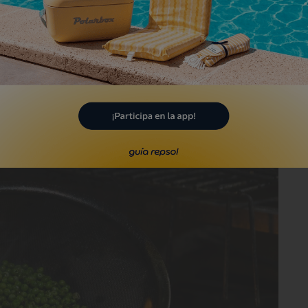
cimiento de que
el fuego y la parrilla,
que
minarían triunfando. Las enseñanzas que
l
Asador Etxebarri
debían tener
ente Miguel y el tiempo le ha dado la