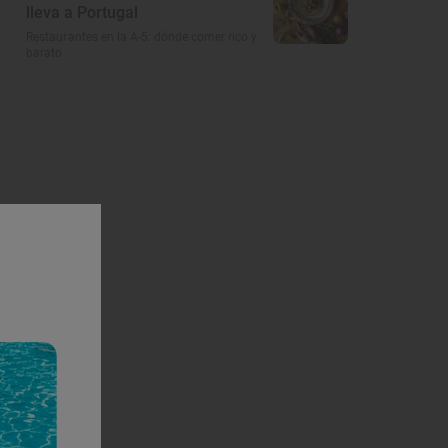
lleva a Portugal
Restaurantes en la A-5: dónde comer rico y
barato