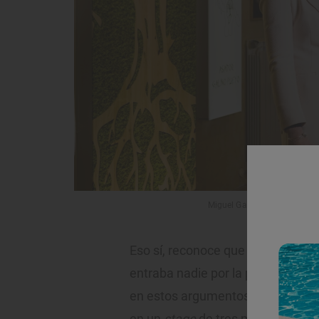
Miguel Galino y Lucía Boned 
Eso sí, reconoce que no ha sido f
entraba nadie por la puerta”. Dis
en estos argumentos, que apren
en un
stage
de tres meses sin suel