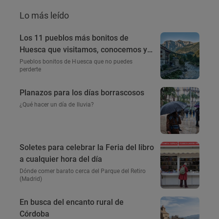
Lo más leído
Los 11 pueblos más bonitos de
Huesca que visitamos, conocemos y
amamos
Pueblos bonitos de Huesca que no puedes
perderte
Planazos para los días borrascosos
¿Qué hacer un día de lluvia?
Soletes para celebrar la Feria del libro
a cualquier hora del día
Dónde comer barato cerca del Parque del Retiro
(Madrid)
En busca del encanto rural de
Córdoba