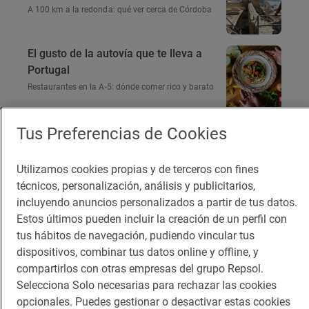
A 100 km a la redonda: qué ver cerca de Córdoba
El gusto de la autovía que te lleva a
Portugal
Restaurantes en la A-5: dónde comer rico y barato
Tus Preferencias de Cookies
Te puede interesar
Utilizamos cookies propias y de terceros con fines
técnicos, personalización, análisis y publicitarios,
incluyendo anuncios personalizados a partir de tus datos.
Estos últimos pueden incluir la creación de un perfil con
tus hábitos de navegación, pudiendo vincular tus
dispositivos, combinar tus datos online y offline, y
compartirlos con otras empresas del grupo Repsol.
Selecciona Solo necesarias para rechazar las cookies
opcionales. Puedes gestionar o desactivar estas cookies