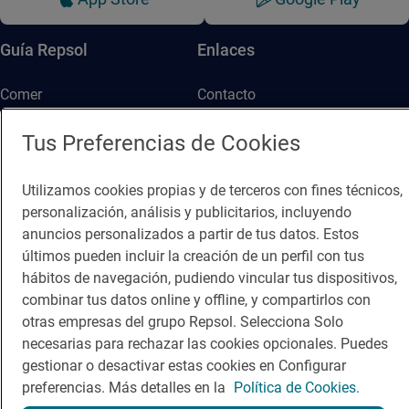
Guía Repsol
Enlaces
Comer
Contacto
Viajar
Sala de prensa
Tus Preferencias de Cookies
Dormir
Canal de ética
Utilizamos cookies propias y de terceros con fines técnicos,
personalización, análisis y publicitarios, incluyendo
anuncios personalizados a partir de tus datos. Estos
últimos pueden incluir la creación de un perfil con tus
hábitos de navegación, pudiendo vincular tus dispositivos,
Política de privacidad
Política de cookies
Nota legal
combinar tus datos online y offline, y compartirlos con
otras empresas del grupo Repsol. Selecciona Solo
Condiciones del servicio
necesarias para rechazar las cookies opcionales. Puedes
© Repsol S.A. 2000
- 2026
gestionar o desactivar estas cookies en Configurar
preferencias. Más detalles en la
Política de Cookies.