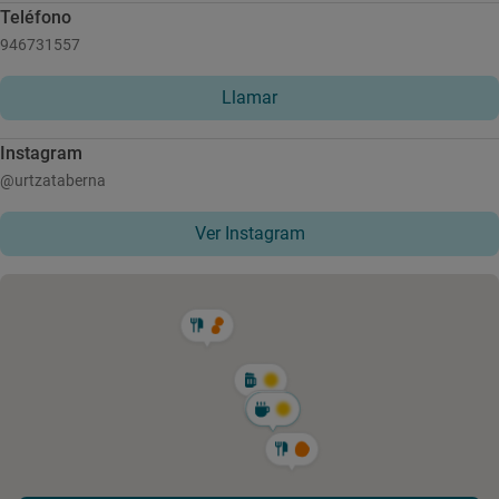
Teléfono
946731557
Llamar
Instagram
@urtzataberna
Ver Instagram