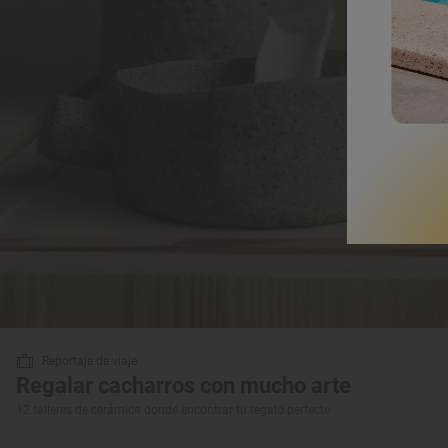
Reportaje de viaje
Regalar cacharros con mucho arte
12 talleres de cerámica donde encontrar tu regalo perfecto