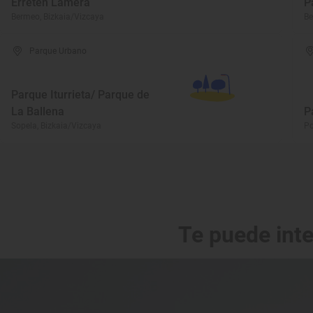
Erreten Lamera
P
Bermeo, Bizkaia/Vizcaya
Be
Parque Urbano
Parque Iturrieta/ Parque de
La Ballena
P
Sopela, Bizkaia/Vizcaya
Po
Te puede int