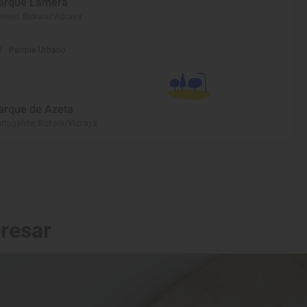
arque Lamera
rmeo, Bizkaia/Vizcaya
Parque Urbano
arque de Azeta
rtugalete, Bizkaia/Vizcaya
eresar