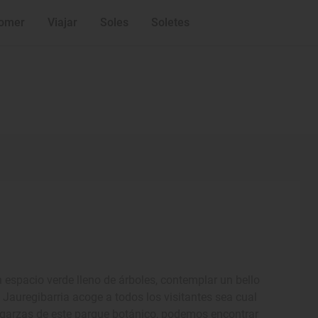
omer
Viajar
Soles
Soletes
 espacio verde lleno de árboles, contemplar un bello
que Jauregibarria acoge a todos los visitantes sea cual
 y garzas de este parque botánico, podemos encontrar