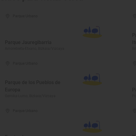
Parque Urbano
P
Parque Jauregibarria
I
Amorebieta-Etxano, Bizkaia/Vizcaya
Bi
Parque Urbano
Parque de los Pueblos de
Europa
P
Gernika-Lumo, Bizkaia/Vizcaya
Po
Parque Urbano