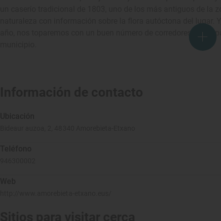
un caserío tradicional de 1803, uno de los más antiguos de la zo
naturaleza con información sobre la flora autóctona del lugar. Y,
año, nos toparemos con un buen número de corredores participan
municipio.
Información de contacto
Ubicación
Bideaur auzoa, 2, 48340 Amorebieta-Etxano
Teléfono
946300002
Web
http://www.amorebieta-etxano.eus/
Sitios para visitar cerca