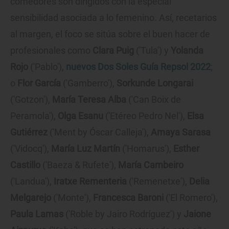
comedores son dirigidos con la especial
sensibilidad asociada a lo femenino. Así, recetarios
al margen, el foco se sitúa sobre el buen hacer de
profesionales como
Clara Puig
('Tula') y
Yolanda
Rojo
('Pablo'),
nuevos Dos Soles Guía Repsol 2022
;
o
Flor García
('Gamberro'),
Sorkunde Longarai
('Gotzon'),
María Teresa Alba
('Can Boix de
Peramola'),
Olga Esanu
('Etéreo Pedro Nel'),
Elsa
Gutiérrez
('Ment by Óscar Calleja'),
Amaya Sarasa
('Vidocq'),
María Luz Martín
('Homarus'),
Esther
Castillo
('Baeza & Rufete'),
María Cambeiro
('Landua'),
Iratxe Rementeria
('Remenetxe'),
Delia
Melgarejo
('Monte'),
Francesca Baroni
('El Romero'),
Paula Lamas
('Roble by Jairo Rodríguez') y
Jaione