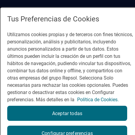
Comer
Contacto
Tus Preferencias de Cookies
Viajar
Sala de prensa
Dormir
Canal de ética
Utilizamos cookies propias y de terceros con fines técnicos,
personalización, análisis y publicitarios, incluyendo
anuncios personalizados a partir de tus datos. Estos
últimos pueden incluir la creación de un perfil con tus
hábitos de navegación, pudiendo vincular tus dispositivos,
combinar tus datos online y offline, y compartirlos con
Política de privacidad
Política de cookies
Nota legal
otras empresas del grupo Repsol. Selecciona Solo
necesarias para rechazar las cookies opcionales. Puedes
Condiciones del servicio
gestionar o desactivar estas cookies en Configurar
© Repsol S.A. 2000
- 2026
preferencias. Más detalles en la
Política de Cookies.
Aceptar todas
¿Quieres probarlo?
Configurar preferencias