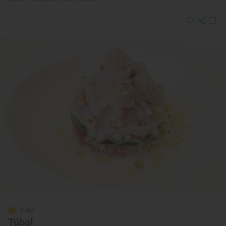
1 Sol
Túbal