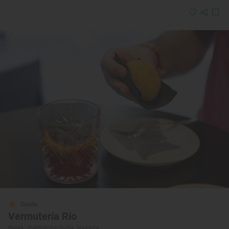
Solete
Vermutería Río
Bares · Pamplona/Iruña, Navarra