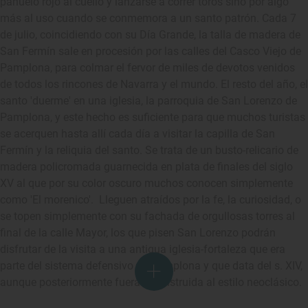
pañuelo rojo al cuello y lanzarse a correr toros sino por algo
más al uso cuando se conmemora a un santo patrón. Cada 7
de julio, coincidiendo con su Día Grande, la talla de madera de
San Fermín sale en procesión por las calles del Casco Viejo de
Pamplona, para colmar el fervor de miles de devotos venidos
de todos los rincones de Navarra y el mundo. El resto del año, el
santo 'duerme' en una iglesia, la parroquia de San Lorenzo de
Pamplona, y este hecho es suficiente para que muchos turistas
se acerquen hasta allí cada día a visitar la capilla de San
Fermín y la reliquia del santo. Se trata de un busto-relicario de
madera policromada guarnecida en plata de finales del siglo
XV al que por su color oscuro muchos conocen simplemente
como 'El morenico'. Lleguen atraídos por la fe, la curiosidad, o
se topen simplemente con su fachada de orgullosas torres al
final de la calle Mayor, los que pisen San Lorenzo podrán
disfrutar de la visita a una antigua iglesia-fortaleza que era
parte del sistema defensivo de Pamplona y que data del s. XIV,
aunque posteriormente fuera reconstruida al estilo neoclásico.