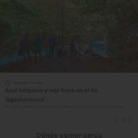
Reportaje de viaje
Azul turquesa y rojo haya en el río
'Aguahermosa'
Ruta por el nacedero del Urederra (Baquedano, Améscoa Baja, Navarra)
Dónde comer cerca