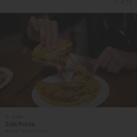
Solete
Zubi Punta
Terrazas · Baztan, Navarra